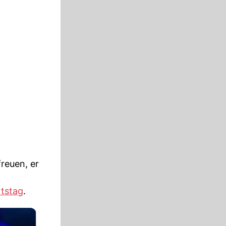
freuen, er
tstag
.