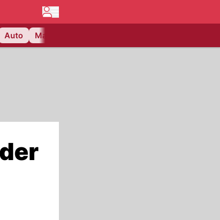
Auto
Matchcenter
Videos
Nau Plus
Lifestyle
 der