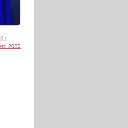
hön
ar» 2020