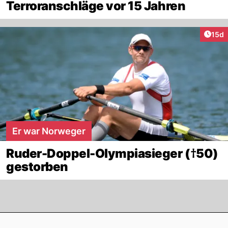
Terroranschläge vor 15 Jahren
Artik
15d
Er war Norweger
Ruder-Doppel-Olympiasieger (†50)
gestorben
Footer