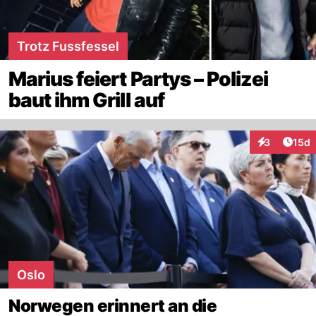
Trotz Fussfessel
Marius feiert Partys – Polizei
baut ihm Grill auf
Artik
3
15d
Interaktione
Oslo
Norwegen erinnert an die