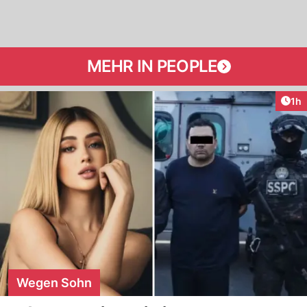
MEHR IN PEOPLE
Art
1h
Wegen Sohn