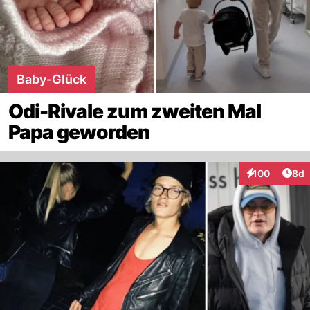
Baby-Glück
Odi-Rivale zum zweiten Mal
Papa geworden
Arti
100
8d
Interaktionen