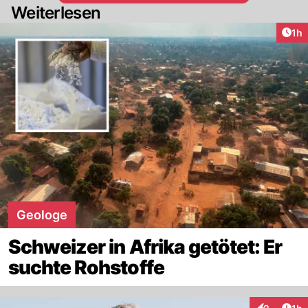
Weiterlesen
Art
1h
Geologe
Schweizer in Afrika getötet: Er
suchte Rohstoffe
Art