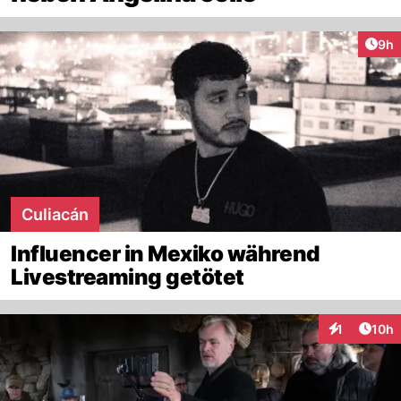
Arti
9h
Culiacán
Influencer in Mexiko während
Livestreaming getötet
Artik
1
10h
Interaktione