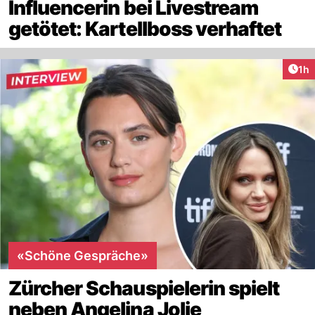
Influencerin bei Livestream
getötet: Kartellboss verhaftet
Art
1h
«Schöne Gespräche»
Zürcher Schauspielerin spielt
neben Angelina Jolie