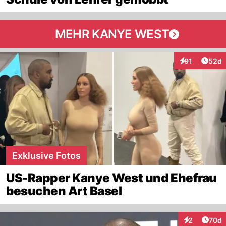
MEHR KANYE WEST
Artik
91
52d
Interaktionen
Exklusive Fotos
US-Rapper Kanye West und Ehefrau
besuchen Art Basel
Artik
2
70d
Interaktionen