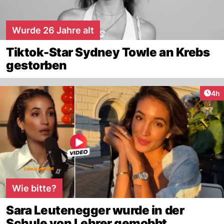
Wurde 26 Jahre alt
Tiktok-Star Sydney Towle an Krebs
gestorben
Arti
4h
Wie bitte?
Sara Leutenegger wurde in der
Schule von Lehrer gemobbt