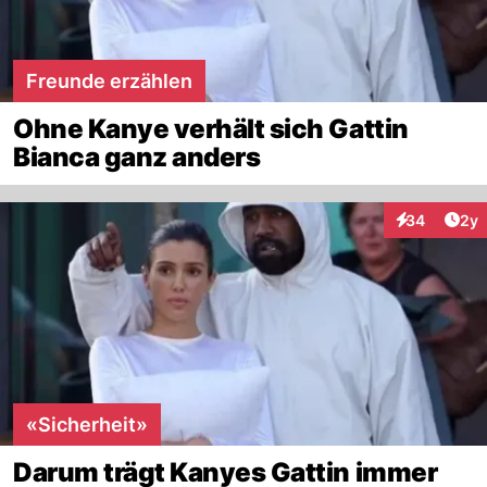
Freunde erzählen
Ohne Kanye verhält sich Gattin
Bianca ganz anders
Arti
34
2y
Interaktionen
«Sicherheit»
Darum trägt Kanyes Gattin immer