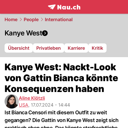
frontpage.
NAU.ch
Home
People
International
Kanye West
Übersicht
Privatleben
Karriere
Kritik
Kanye West: Nackt-Look
von Gattin Bianca könnte
Konsequenzen haben
Aline Klötzli
USA
,
17.07.2024 - 14:44
Ist Bianca Censori mit diesem Outfit zu weit
gegangen? Die Gattin von Kanye West zeigt sich
praktisch oben ohne. Das könnte strafrechtliche