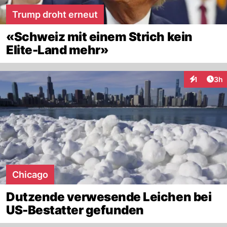
Trump droht erneut
«Schweiz mit einem Strich kein
Elite-Land mehr»
Arti
1
3h
Interaktion
Chicago
Dutzende verwesende Leichen bei
US-Bestatter gefunden