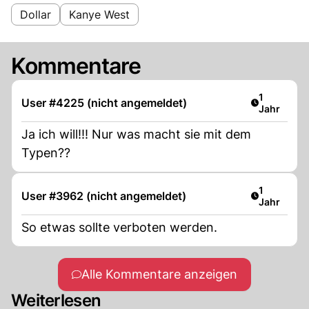
Dollar
Kanye West
Kommentare
Artikel ver
1
User #4225 (nicht angemeldet)
Jahr
Ja ich will!!! Nur was macht sie mit dem
Typen??
Artikel ver
1
User #3962 (nicht angemeldet)
Jahr
So etwas sollte verboten werden.
Alle Kommentare anzeigen
Weiterlesen