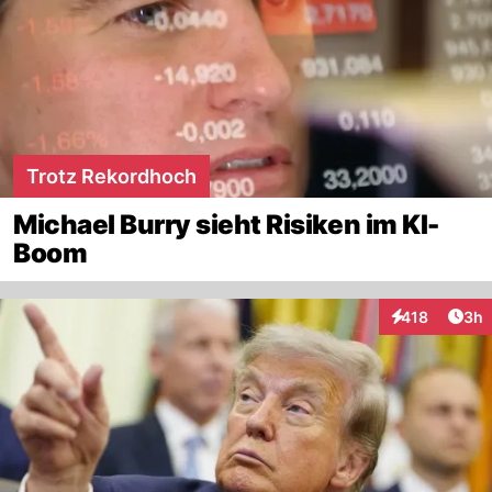
Trotz Rekordhoch
Michael Burry sieht Risiken im KI-
Boom
Arti
418
3h
Interaktionen