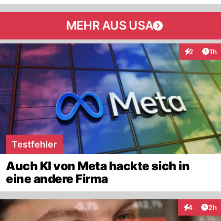
MEHR AUS USA
Art
2
1h
Interaktion
Testfehler
Auch KI von Meta hackte sich in
eine andere Firma
Arti
4
2h
Interaktion