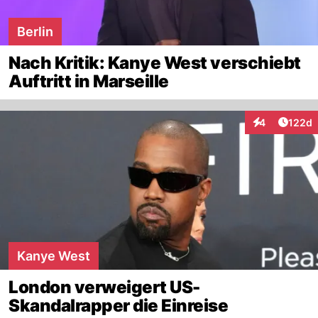
Berlin
Nach Kritik: Kanye West verschiebt
Auftritt in Marseille
Artike
4
122d
Interaktionen
Kanye West
London verweigert US-
Skandalrapper die Einreise