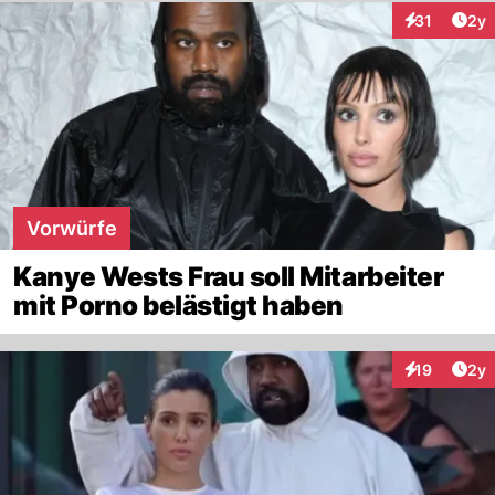
Arti
31
2y
Interaktione
Vorwürfe
Kanye Wests Frau soll Mitarbeiter
mit Porno belästigt haben
Arti
19
2y
Interaktione