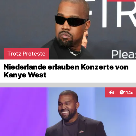
Trotz Proteste
Niederlande erlauben Konzerte von
Kanye West
Artike
4
114d
Interaktionen