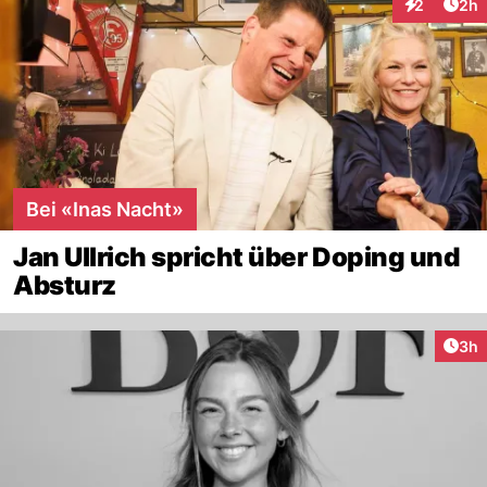
Arti
2
2h
Interaktion
Bei «Inas Nacht»
Jan Ullrich spricht über Doping und
Absturz
Arti
3h