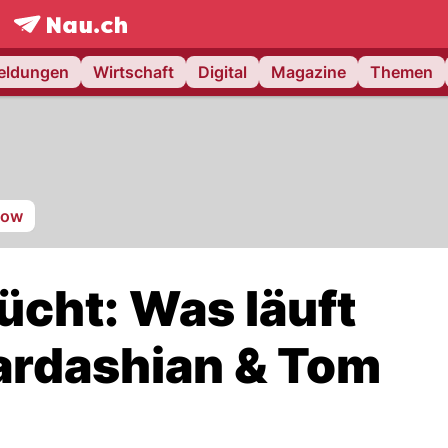
frontpage.
NAU.ch
meldungen
Wirtschaft
Digital
Magazine
Themen
how
ücht: Was läuft
ardashian & Tom