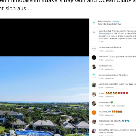
en Immobilie im «Bakers Bay Golf and Ocean Club» a
nt sich aus …