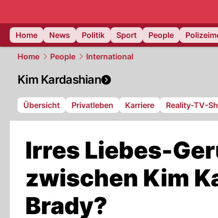
Home
News
Politik
Sport
People
Polizei
Home
People
International
Kim Kardashian
Übersicht
Privatleben
Karriere
Reality-TV-S
Irres Liebes-Ger
zwischen Kim K
Brady?