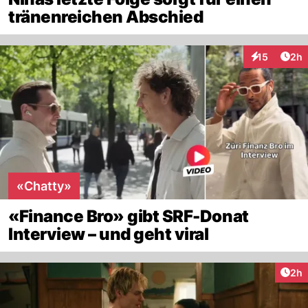
tränenreichen Abschied
Arti
15
2h
Interaktione
«Chatty»
«Finance Bro» gibt SRF-Donat
Interview – und geht viral
Arti
2h