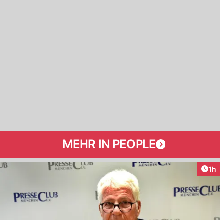
MEHR IN PEOPLE
Art
1h