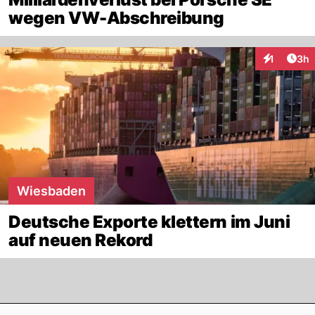
wegen VW-Abschreibung
Arti
1
3h
Interaktion
Wiesbaden
Deutsche Exporte klettern im Juni
auf neuen Rekord