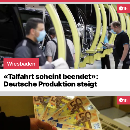
Art
1h
Wiesbaden
«Talfahrt scheint beendet»:
Deutsche Produktion steigt
Art
1h