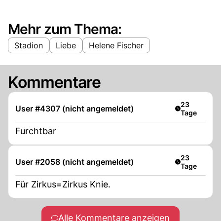
Mehr zum Thema:
Stadion
Liebe
Helene Fischer
Kommentare
Artikel veröf
23
User #4307 (nicht angemeldet)
Tage
Furchtbar
Artikel veröf
23
User #2058 (nicht angemeldet)
Tage
Für Zirkus=Zirkus Knie.
Alle Kommentare anzeigen