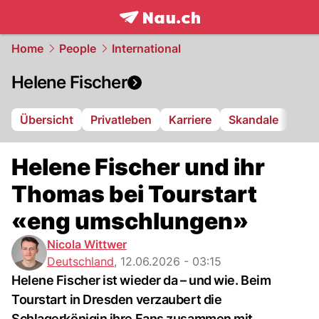
frontpage.
NAU.ch
Home
People
International
Helene Fischer
Übersicht
Privatleben
Karriere
Skandale
Helene Fischer und ihr
Thomas bei Tourstart
«eng umschlungen»
Nicola Wittwer
Deutschland
,
12.06.2026 - 03:15
Helene Fischer ist wieder da – und wie. Beim
Tourstart in Dresden verzaubert die
Schlagerkönigin ihre Fans zusammen mit