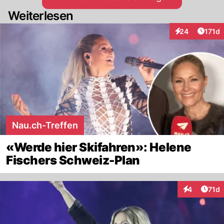
Weiterlesen
Artike
24
171d
Interaktionen
Nau.ch-Treffen
«Werde hier Skifahren»: Helene
Fischers Schweiz-Plan
Artik
4
71d
Interaktione