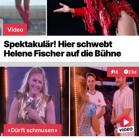
Video
Spektakulär! Hier schwebt
Helene Fischer auf die Bühne
Artik
18
23d
Interaktionen
«Dürft schmusen»