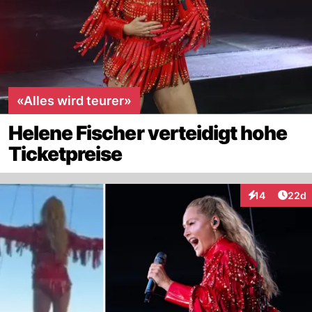
«Alles wird teurer»
Helene Fischer verteidigt hohe
Ticketpreise
Artik
14
22d
Interaktionen