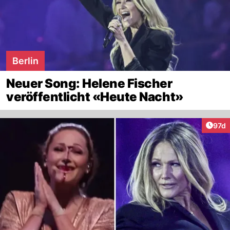
Berlin
Neuer Song: Helene Fischer
veröffentlicht «Heute Nacht»
Artik
97d