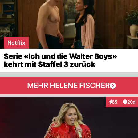
Netflix
Serie «Ich und die Walter Boys»
kehrt mit Staffel 3 zurück
MEHR HELENE FISCHER
Artik
65
20d
Interaktionen