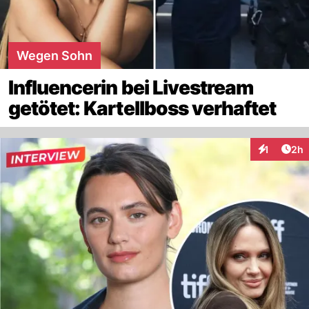
Wegen Sohn
Influencerin bei Livestream
getötet: Kartellboss verhaftet
Arti
1
2h
Interaktion