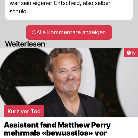
war sein eigener Entscheid, also selber
schuld.
Alle Kommentare anzeigen
Weiterlesen
Art
1y
Kurz vor Tod
Assistent fand Matthew Perry
mehrmals «bewusstlos» vor