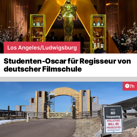
Los Angeles/Ludwigsburg
Studenten-Oscar für Regisseur von
deutscher Filmschule
Arti
7h