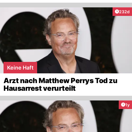
Artikel
232d
Keine Haft
Arzt nach Matthew Perrys Tod zu
Hausarrest verurteilt
Art
1y