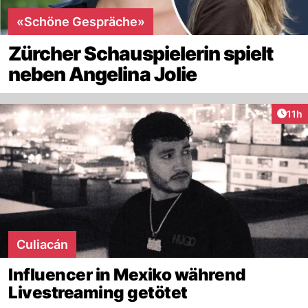
«Schöne Gespräche»
Zürcher Schauspielerin spielt
neben Angelina Jolie
Artik
11h
Culiacán
Influencer in Mexiko während
Livestreaming getötet