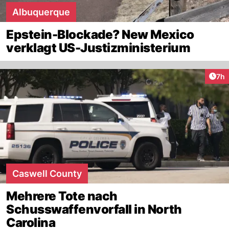
Albuquerque
Epstein-Blockade? New Mexico
verklagt US-Justizministerium
Arti
7h
Caswell County
Mehrere Tote nach
Schusswaffenvorfall in North
Carolina