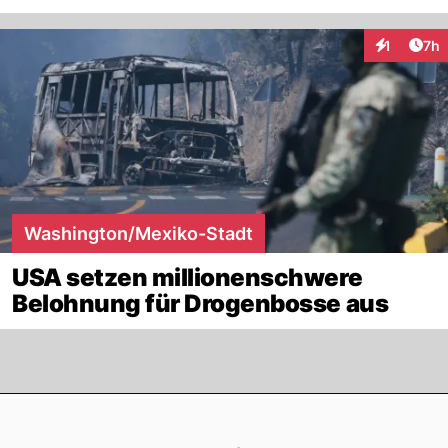
Arti
1
7h
Interaktion
Washington/Mexiko-Stadt
USA setzen millionenschwere
Belohnung für Drogenbosse aus
Footer