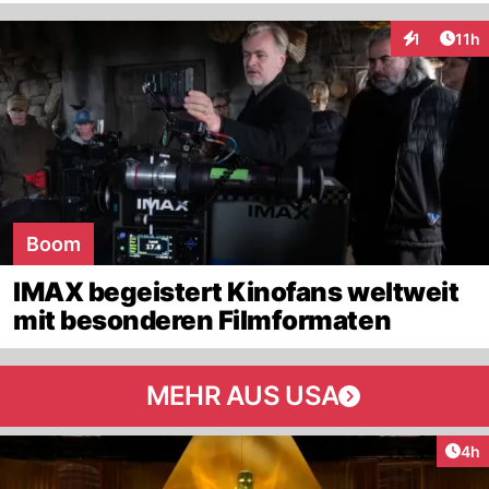
Artik
1
11h
Interaktione
Boom
IMAX begeistert Kinofans weltweit
mit besonderen Filmformaten
MEHR AUS USA
Arti
4h