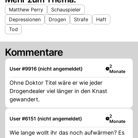
Matthew Perry
Schauspieler
Depressionen
Drogen
Strafe
Haft
Tod
Kommentare
Artikel veröff
2
User #9916 (nicht angemeldet)
Monate
Ohne Doktor Titel wäre er wie jeder
Drogendealer viel länger in den Knast
gewandert.
Artikel veröff
2
User #6151 (nicht angemeldet)
Monate
Wie lange wollt ihr das noch aufwärmen? Es