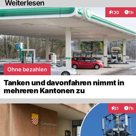
Weiterlesen
Art
130
1h
Interaktionen
Ohne bezahlen
Tanken und davonfahren nimmt in
mehreren Kantonen zu
Arti
31
7h
Interaktione