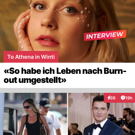
To Athena in Winti
«So habe ich Leben nach Burn-
out umgestellt»
Artik
39
19h
Interaktionen