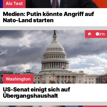
Als Test
Medien: Putin könnte Angriff auf
Nato-Land starten
Artik
1
21h
Interaktione
Washington
US-Senat einigt sich auf
Übergangshaushalt