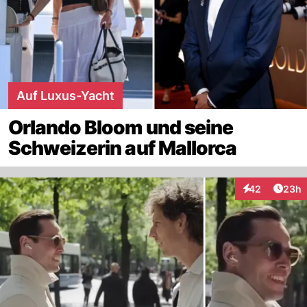
Auf Luxus-Yacht
Orlando Bloom und seine
Schweizerin auf Mallorca
Artik
42
23h
Interaktionen