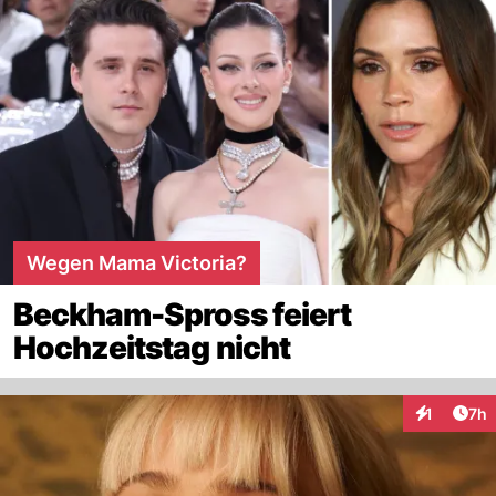
Wegen Mama Victoria?
Beckham-Spross feiert
Hochzeitstag nicht
Arti
1
7h
Interaktion