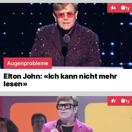
Art
4
1y
Interaktion
Augenprobleme
Elton John: «Ich kann nicht mehr
lesen»
Art
7
1y
Interaktion