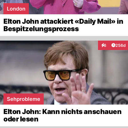
London
Elton John attackiert «Daily Mail» in
Bespitzelungsprozess
Artikel
6
256d
Interaktionen
Sehprobleme
Elton John: Kann nichts anschauen
oder lesen