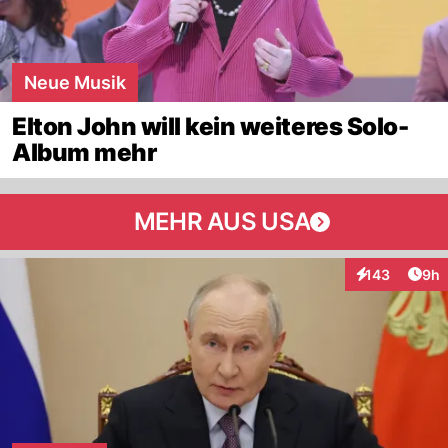
Neue Musik
Elton John will kein weiteres Solo-
Album mehr
MEHR AUS USA
Arti
143
9h
Interaktionen