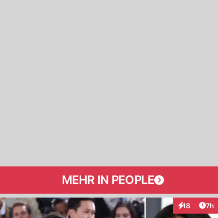
MEHR IN PEOPLE
Arti
18
7h
Interaktione