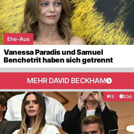
Ehe-Aus
Vanessa Paradis und Samuel
Benchetrit haben sich getrennt
MEHR DAVID BECKHAM
Artik
13
23d
Interaktionen