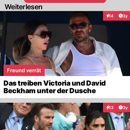
Weiterlesen
Arti
14
3y
Interaktione
Freund verrät
Das treiben Victoria und David
Beckham unter der Dusche
Arti
13
3y
Interaktione