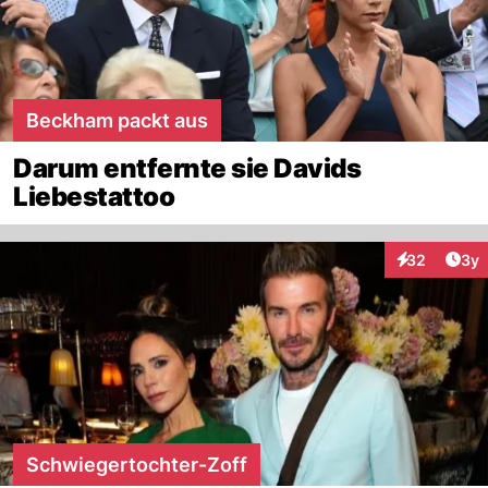
Beckham packt aus
Darum entfernte sie Davids
Liebestattoo
Arti
32
3y
Interaktionen
Schwiegertochter-Zoff