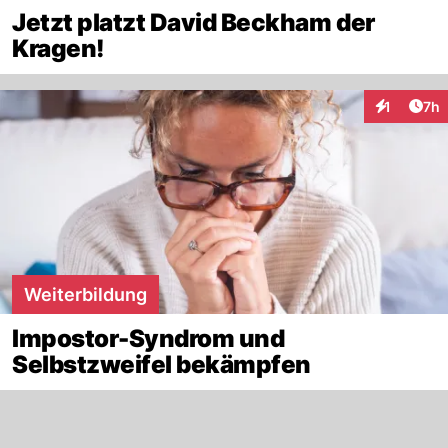
Jetzt platzt David Beckham der
Kragen!
Arti
1
7h
Interaktion
Weiterbildung
Impostor-Syndrom und
Selbstzweifel bekämpfen