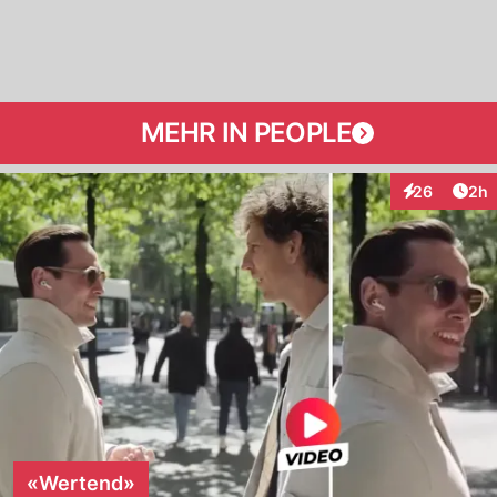
MEHR IN PEOPLE
Arti
26
2h
Interaktionen
«Wertend»