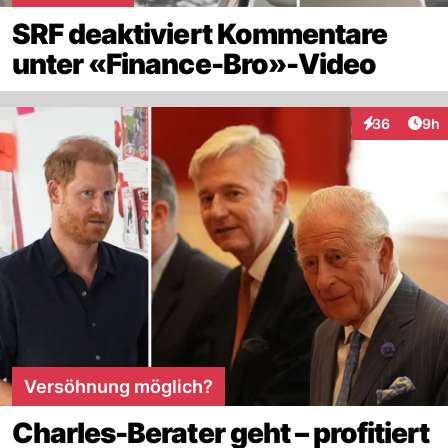
SRF deaktiviert Kommentare
unter «Finance-Bro»-Video
Arti
36
9h
Interaktionen
Versöhnung möglich?
Charles-Berater geht – profitiert