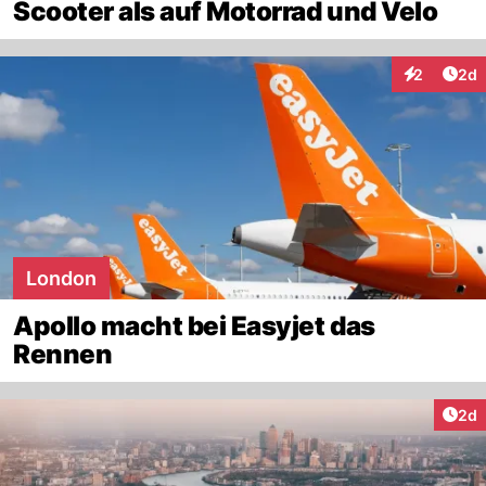
Scooter als auf Motorrad und Velo
Arti
2
2d
Interaktion
London
Apollo macht bei Easyjet das
Rennen
Arti
2d