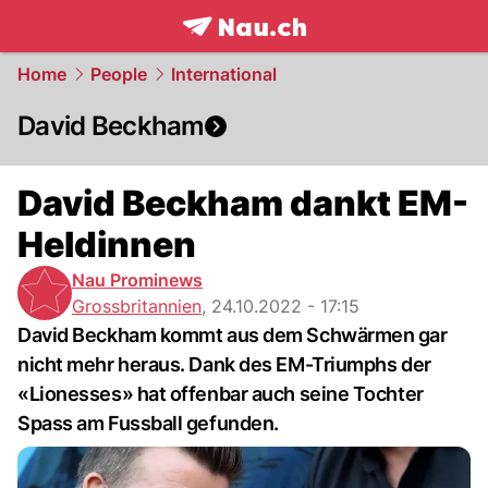
frontpage.
NAU.ch
Home
People
International
David Beckham
David Beckham dankt EM-
Heldinnen
Nau Prominews
Grossbritannien
,
24.10.2022 - 17:15
David Beckham kommt aus dem Schwärmen gar
nicht mehr heraus. Dank des EM-Triumphs der
«Lionesses» hat offenbar auch seine Tochter
Spass am Fussball gefunden.