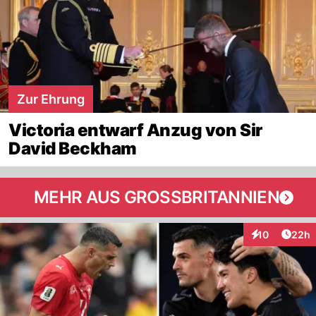
Zur Ehrung
Victoria entwarf Anzug von Sir
David Beckham
MEHR AUS GROSSBRITANNIEN
Artik
10
22h
Interaktionen