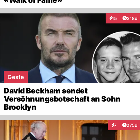
«Walk of Fame»
Artike
15
218d
Interaktionen
Geste
David Beckham sendet
Versöhnungsbotschaft an Sohn
Brooklyn
Artike
7
275d
Interaktionen