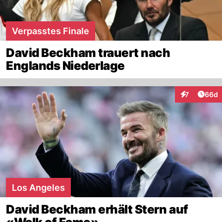
Verpasstes Finale
David Beckham trauert nach
Englands Niederlage
Artik
7
66d
Interaktionen
Los Angeles
David Beckham erhält Stern auf