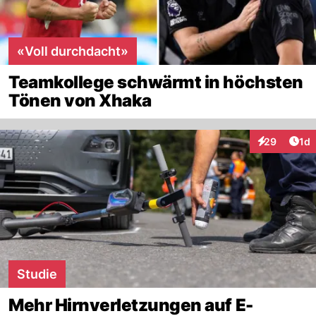
«Voll durchdacht»
Teamkollege schwärmt in höchsten
Tönen von Xhaka
Art
29
1d
Interaktione
Studie
Mehr Hirnverletzungen auf E-