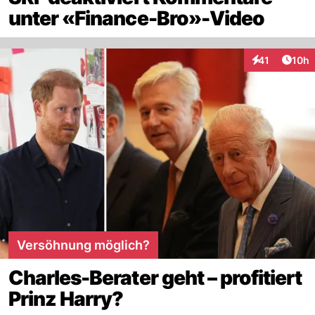
unter «Finance-Bro»-Video
Artik
41
10h
Interaktionen
Versöhnung möglich?
Charles-Berater geht – profitiert
Prinz Harry?