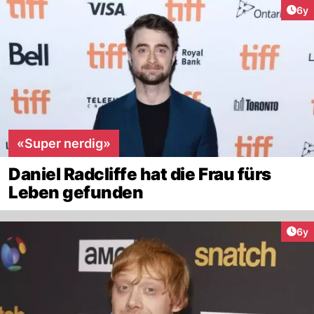
Arti
6y
«Super nerdig»
Daniel Radcliffe hat die Frau fürs
Leben gefunden
Arti
6y