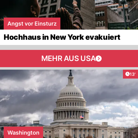
Angst vor Einsturz
Hochhaus in New York evakuiert
MEHR AUS USA
Arti
13'
Washington