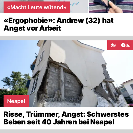
«Macht Leute wütend»
«Ergophobie»: Andrew (32) hat
Angst vor Arbeit
Arti
9
6d
Interaktion
Neapel
Risse, Trümmer, Angst: Schwerstes
Beben seit 40 Jahren bei Neapel