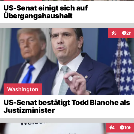
US-Senat einigt sich auf
Übergangshaushalt
Arti
3
2h
Interaktion
Washington
US-Senat bestätigt Todd Blanche als
Justizminister
Artik
4
10h
Interaktione