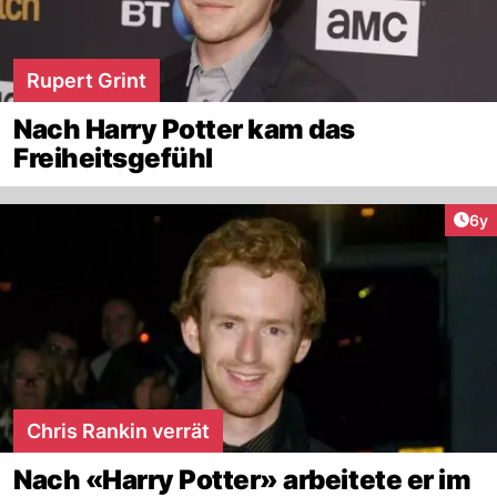
Rupert Grint
Nach Harry Potter kam das
Freiheitsgefühl
Arti
6y
Chris Rankin verrät
Nach «Harry Potter» arbeitete er im