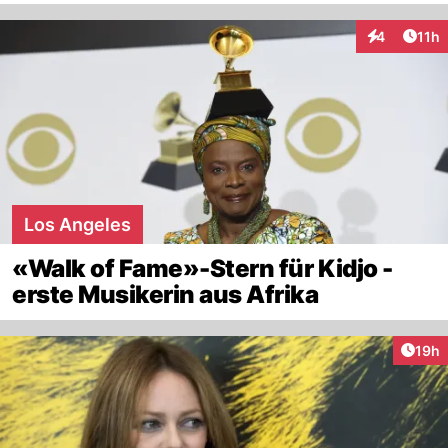
Artik
4
11h
Interaktione
Los Angeles
«Walk of Fame»-Stern für Kidjo -
erste Musikerin aus Afrika
Artik
19h