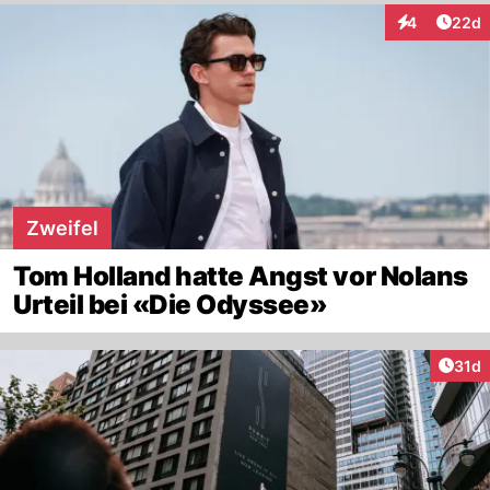
Artik
4
22d
Interaktionen
Zweifel
Tom Holland hatte Angst vor Nolans
Urteil bei «Die Odyssee»
Artik
31d