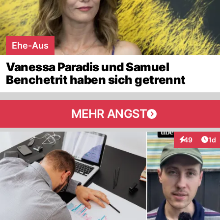
Ehe-Aus
Vanessa Paradis und Samuel
Benchetrit haben sich getrennt
MEHR ANGST
Art
49
1d
Interaktione