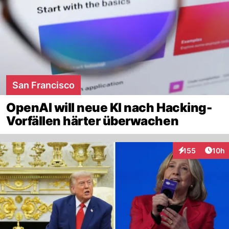
San Francisco
OpenAI will neue KI nach Hacking-
Vorfällen härter überwachen
Artik
155
10h
Interaktionen