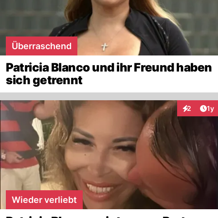
Überraschend
Patricia Blanco und ihr Freund haben
sich getrennt
Art
2
1y
Interaktion
Wieder verliebt