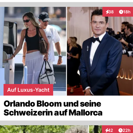
Artik
38
18h
Interaktionen
Auf Luxus-Yacht
Orlando Bloom und seine
Schweizerin auf Mallorca
Artik
42
22h
Interaktionen