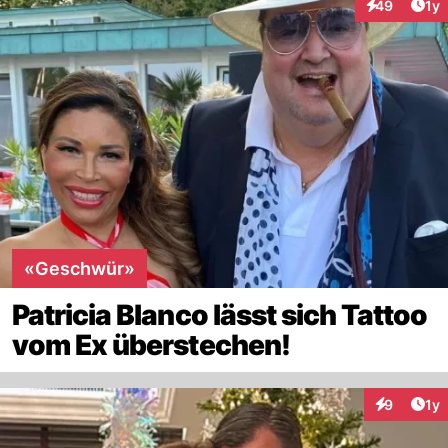
Art
49
1y
Interaktione
«Geschwür»
Patricia Blanco lässt sich Tattoo
vom Ex überstechen!
Art
9
1y
Interaktion