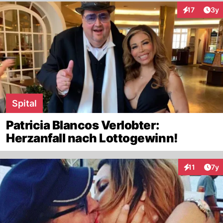
Arti
17
3y
Interaktione
Spital
Patricia Blancos Verlobter:
Herzanfall nach Lottogewinn!
Art
11
7y
Interaktione