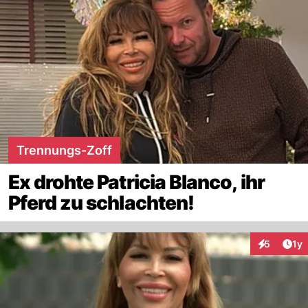
Trennungs-Zoff
Ex drohte Patricia Blanco, ihr
Pferd zu schlachten!
Art
5
1y
Interaktion