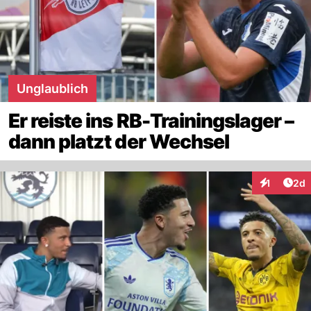
Unglaublich
Er reiste ins RB-Trainingslager –
dann platzt der Wechsel
Arti
1
2d
Interaktion