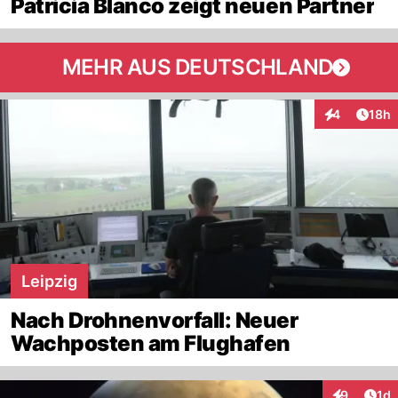
Patricia Blanco zeigt neuen Partner
MEHR AUS DEUTSCHLAND
Artik
4
18h
Interaktione
Leipzig
Nach Drohnenvorfall: Neuer
Wachposten am Flughafen
Art
9
1d