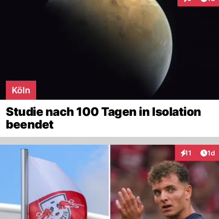
Interaktion
Köln
Studie nach 100 Tagen in Isolation
beendet
Art
11
1d
Interaktione