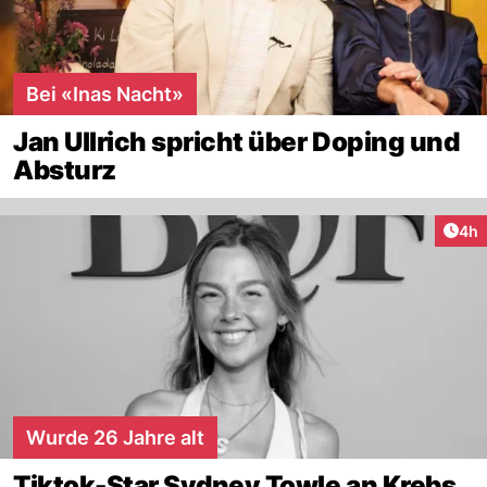
Bei «Inas Nacht»
Jan Ullrich spricht über Doping und
Absturz
Arti
4h
Wurde 26 Jahre alt
Tiktok-Star Sydney Towle an Krebs