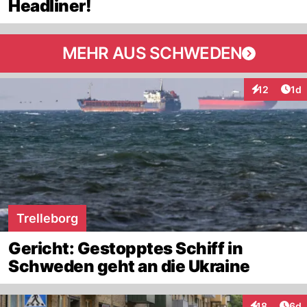
Headliner!
MEHR AUS SCHWEDEN
Art
12
1d
Interaktione
Trelleborg
Gericht: Gestopptes Schiff in
Schweden geht an die Ukraine
Arti
18
6d