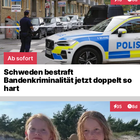
Interaktione
Ab sofort
Schweden bestraft
Bandenkriminalität jetzt doppelt so
hart
Arti
35
8d
Interaktionen