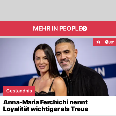
MEHR IN PEOPLE
Arti
1
39'
Interaktion
Geständnis
Anna-Maria Ferchichi nennt
Loyalität wichtiger als Treue