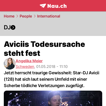
frontpage.
NAU.ch
Home
People
International
DJ
Aviciis Todesursache
steht fest
Angelika Meier
Schweden
,
01.05.2018 - 11:10
Jetzt herrscht traurige Gewissheit: Star-DJ Avicii
(†28) hat sich laut seinem Umfeld mit einer
Scherbe tödliche Verletzungen zugefügt.