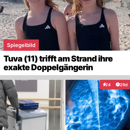
Spiegelbild
Tuva (11) trifft am Strand ihre
exakte Doppelgängerin
Artik
24
29d
Interaktionen