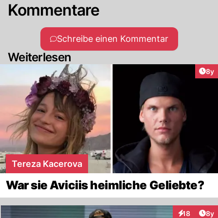
Kommentare
Schreibe einen Kommentar
Weiterlesen
Arti
8y
Tereza Kacerova
War sie Aviciis heimliche Geliebte?
Arti
18
8y
Interaktione