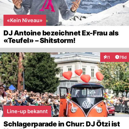
«Kein Niveau»
DJ Antoine bezeichnet Ex-Frau als
«Teufel» – Shitstorm!
Artik
11
76d
Interaktionen
Line-up bekannt
Schlagerparade in Chur: DJ Ötzi ist