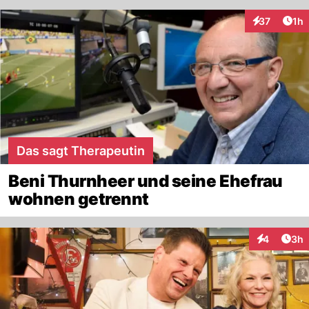
Art
37
1h
Interaktione
Das sagt Therapeutin
Beni Thurnheer und seine Ehefrau
wohnen getrennt
Arti
4
3h
Interaktion