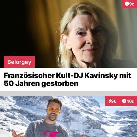
Arti
9d
Belorgey
Französischer Kult-DJ Kavinsky mit
50 Jahren gestorben
Artik
96
40d
Interaktionen