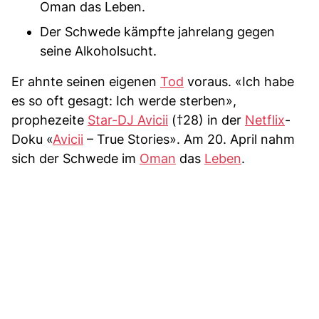
Oman das Leben.
Der Schwede kämpfte jahrelang gegen
seine Alkoholsucht.
Er ahnte seinen eigenen
Tod
voraus. «Ich habe
es so oft gesagt: Ich werde sterben»,
prophezeite
Star-DJ Avicii
(†28) in der
Netflix
-
Doku «
Avicii
– True Stories». Am 20. April nahm
sich der Schwede im
Oman
das
Leben
.