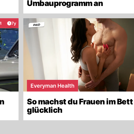
Umbauprogramm an
Artikel veröffentlicht:
1
7y
nteraktionen
Everyman Health
in
So machst du Frauen im Bett
glücklich