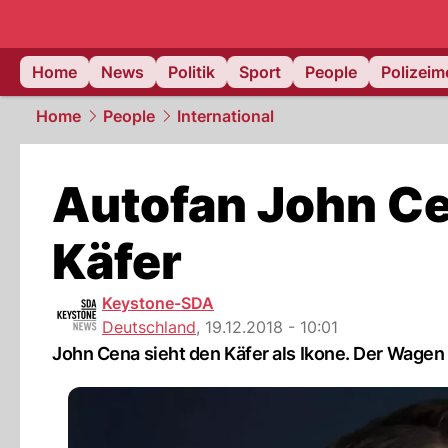
Home
News
Politik
Sport
People
Polizei
Home
People
International
Autofan John C
Käfer
Keystone-SDA
Deutschland
,
19.12.2018 - 10:01
John Cena sieht den Käfer als Ikone. Der Wagen 