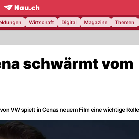
frontpage.
NAU.ch
meldungen
Wirtschaft
Digital
Magazine
Themen
ena schwärmt vom
von VW spielt in Cenas neuem Film eine wichtige Rolle