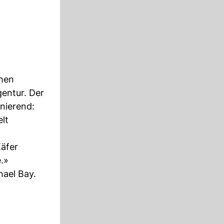
hen
entur. Der
inierend:
lt
Käfer
e.»
hael Bay.