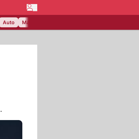
Auto
Matchcenter
Videos
Nau Plus
Lifestyle
.