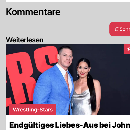
Kommentare
Sch
Weiterlesen
I
Wrestling-Stars
Endgültiges Liebes-Aus bei Joh