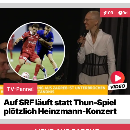
Arti
109
9d
Interaktionen
TV-Panne!
Auf SRF läuft statt Thun-Spiel
plötzlich Heinzmann-Konzert