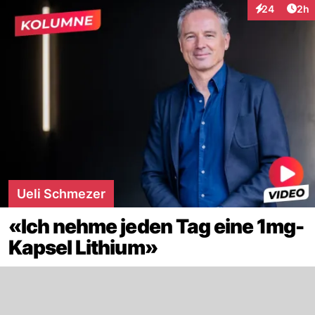
Arti
24
2h
Interaktionen
Ueli Schmezer
«Ich nehme jeden Tag eine 1mg-
Kapsel Lithium»