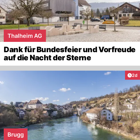
Thalheim AG
Dank für Bundesfeier und Vorfreude
auf die Nacht der Sterne
Arti
2d
Brugg