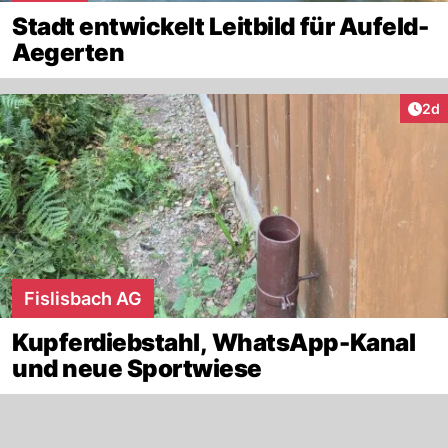
Stadt entwickelt Leitbild für Aufeld-
Aegerten
Arti
2d
Fislisbach AG
Kupferdiebstahl, WhatsApp-Kanal
und neue Sportwiese