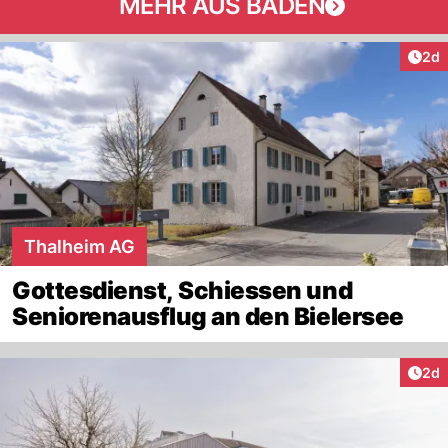
MEHR AUS BADEN
Arti
2d
Thalheim AG
Gottesdienst, Schiessen und
Seniorenausflug an den Bielersee
Arti
2d