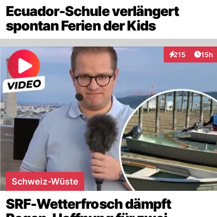
Ecuador-Schule verlängert
spontan Ferien der Kids
Artik
215
15h
Interaktionen
Schweiz-Wüste
SRF-Wetterfrosch dämpft