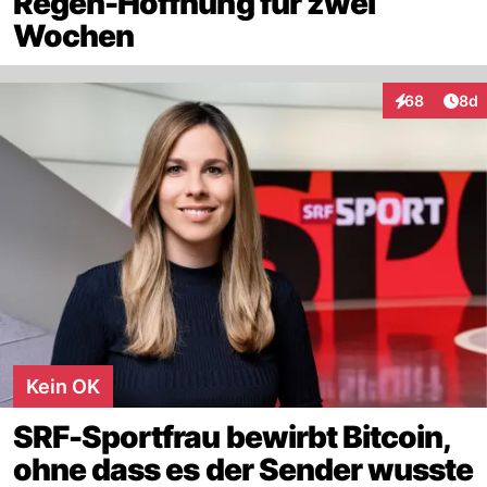
Regen-Hoffnung für zwei
Wochen
Arti
68
8d
Interaktionen
Kein OK
SRF-Sportfrau bewirbt Bitcoin,
ohne dass es der Sender wusste