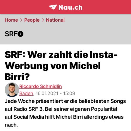
frontpage.
NAU.ch
Home
People
National
SRF
SRF: Wer zahlt die Insta-
Werbung von Michel
Birri?
Riccardo Schmidlin
Baden
,
16.01.2021 - 15:09
Jede Woche präsentiert er die beliebtesten Songs
auf Radio SRF 3. Bei seiner eigenen Popularität
auf Social Media hilft Michel Birri allerdings etwas
nach.