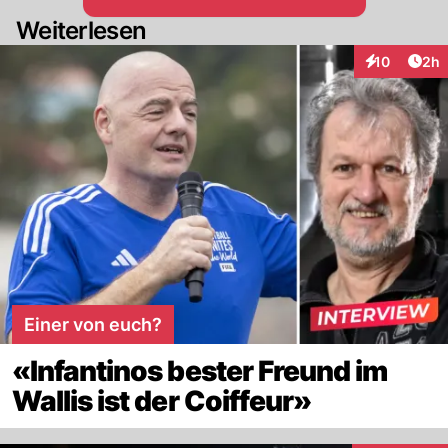
Weiterlesen
Arti
10
2h
Interaktione
Einer von euch?
«Infantinos bester Freund im
Wallis ist der Coiffeur»