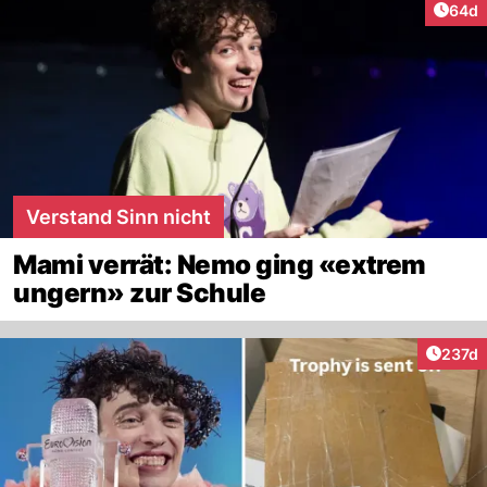
Artik
64d
Verstand Sinn nicht
Mami verrät: Nemo ging «extrem
ungern» zur Schule
Artike
237d