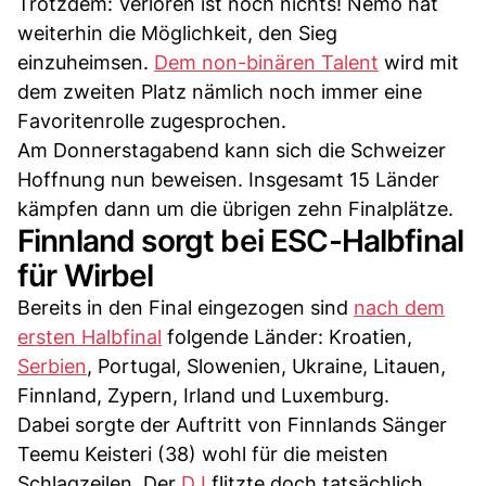
Trotzdem: Verloren ist noch nichts! Nemo hat
weiterhin die Möglichkeit, den Sieg
einzuheimsen.
Dem non-binären Talent
wird mit
dem zweiten Platz nämlich noch immer eine
Favoritenrolle zugesprochen.
Am Donnerstagabend kann sich die Schweizer
Hoffnung nun beweisen. Insgesamt 15 Länder
kämpfen dann um die übrigen zehn Finalplätze.
Finnland sorgt bei ESC-Halbfinal
für Wirbel
Bereits in den Final eingezogen sind
nach dem
ersten Halbfinal
folgende Länder: Kroatien,
Serbien
, Portugal, Slowenien, Ukraine, Litauen,
Finnland, Zypern, Irland und Luxemburg.
Dabei sorgte der Auftritt von Finnlands Sänger
Teemu Keisteri (38) wohl für die meisten
Schlagzeilen. Der
DJ
flitzte doch tatsächlich