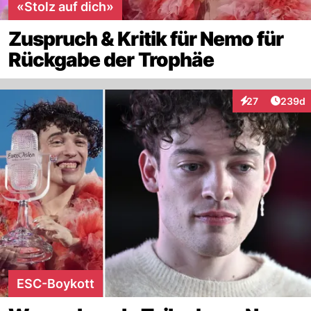
«Stolz auf dich»
Zuspruch & Kritik für Nemo für
Rückgabe der Trophäe
Artikel
27
239d
Interaktionen
ESC-Boykott