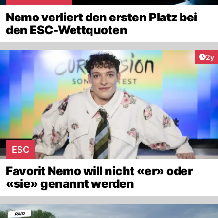
Nemo verliert den ersten Platz bei
den ESC-Wettquoten
Arti
2y
ESC
Favorit Nemo will nicht «er» oder
«sie» genannt werden