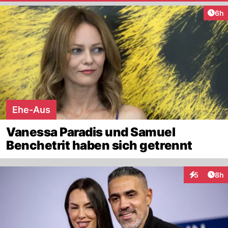
Arti
6h
Ehe-Aus
Vanessa Paradis und Samuel
Benchetrit haben sich getrennt
Arti
5
8h
Interaktion