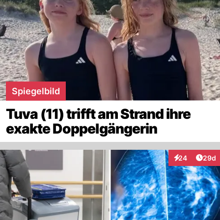
Spiegelbild
Tuva (11) trifft am Strand ihre
exakte Doppelgängerin
Artik
24
29d
Interaktionen