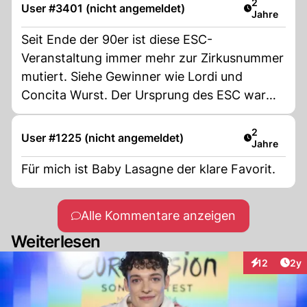
Artikel verö
2
User #3401 (nicht angemeldet)
Jahre
Seit Ende der 90er ist diese ESC-
Veranstaltung immer mehr zur Zirkusnummer
mutiert. Siehe Gewinner wie Lordi und
Concita Wurst. Der Ursprung des ESC war
mal die Präsentation der landestypischen
Folklore in den jeweiligen Sprachen.
Artikel verö
2
User #1225 (nicht angemeldet)
Jahre
Mittlerweile werden beinahe alle Songs von
Paradiesvögel und Clowns in schlechtem
Für mich ist Baby Lasagne der klare Favorit.
Englisch aus den Kehlen gequält und alles
klingt etwa gleich. Aber zusehen ist ja zum
Alle Kommentare anzeigen
Glück noch freiwillig^^
Weiterlesen
Arti
12
2y
Interaktione