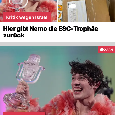
Kritik wegen Israel
Hier gibt Nemo die ESC-Trophäe
zurück
Artikel
238d