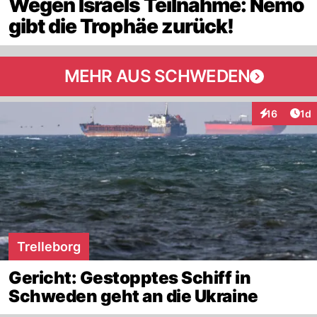
Wegen Israels Teilnahme: Nemo
gibt die Trophäe zurück!
MEHR AUS SCHWEDEN
Art
16
1d
Interaktione
Trelleborg
Gericht: Gestopptes Schiff in
Schweden geht an die Ukraine