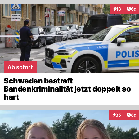
Arti
18
6d
Interaktione
Ab sofort
Schweden bestraft
Bandenkriminalität jetzt doppelt so
hart
Arti
35
8d
Interaktionen