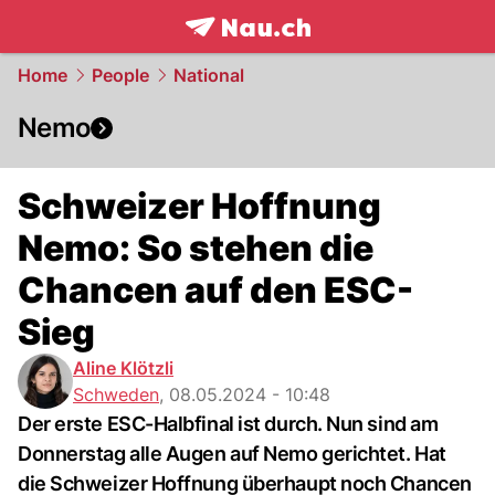
frontpage.
NAU.ch
Home
People
National
Nemo
Schweizer Hoffnung
Nemo: So stehen die
Chancen auf den ESC-
Sieg
Aline Klötzli
Schweden
,
08.05.2024 - 10:48
Der erste ESC-Halbfinal ist durch. Nun sind am
Donnerstag alle Augen auf Nemo gerichtet. Hat
die Schweizer Hoffnung überhaupt noch Chancen