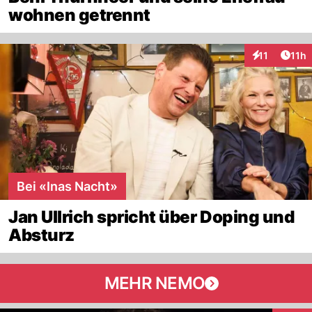
wohnen getrennt
Artik
11
11h
Interaktionen
Bei «Inas Nacht»
Jan Ullrich spricht über Doping und
Absturz
MEHR NEMO