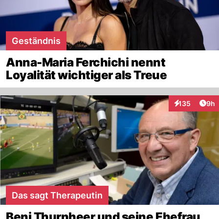
Geständnis
Anna-Maria Ferchichi nennt
Loyalität wichtiger als Treue
Arti
135
9h
Interaktionen
Das sagt Therapeutin
Beni Thurnheer und seine Ehefrau