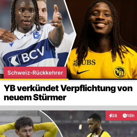
Schweiz-Rückkehrer
YB verkündet Verpflichtung von
neuem Stürmer
Artik
38
16h
Interaktionen