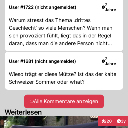
Artikel verö
2
User #1722 (nicht angemeldet)
Jahre
Warum stresst das Thema ,drittes
Geschlecht‘ so viele Menschen? Wenn man
sich provoziert fühlt, liegt das in der Regel
daran, dass man die andere Person nicht
wirklich kennt. Oder dass man sie nicht
verstehe. Stattdessen lasse man sich von
Artikel verö
2
User #1681 (nicht angemeldet)
Jahre
den eigenen Vorurteilen und verzerrten
Wahrnehmungen beeinflussen. Das könne
Wieso trägt er diese Mütze? Ist das der kalte
durch zwei sozialpsychologische
Schweizer Sommer oder what?
Mechanismen erklärt werden: durch den
Confirmation Bias und die In-Group/Out-
Alle Kommentare anzeigen
Group-Dynamiken. Sie erklärt: Comfirmation
Weiterlesen
Bias bezieht sich auf die Tendenz,
Informationen so zu interpretieren, dass sie
Arti
220
3y
Interaktionen