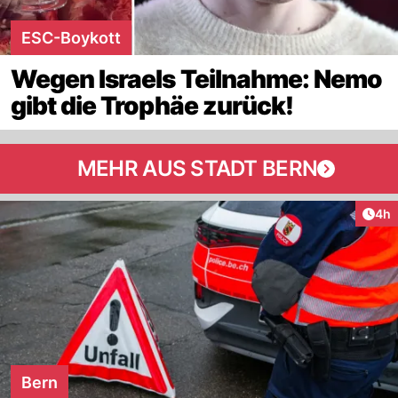
ESC-Boykott
Wegen Israels Teilnahme: Nemo
gibt die Trophäe zurück!
MEHR AUS STADT BERN
Arti
4h
Bern