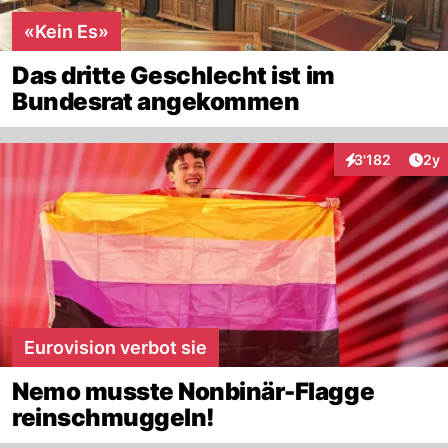
«Kein Es»
Das dritte Geschlecht ist im
Bundesrat angekommen
Arti
3'182
2y
Interaktionen
Eurovision verbot sie
Nemo musste Nonbinär-Flagge
reinschmuggeln!