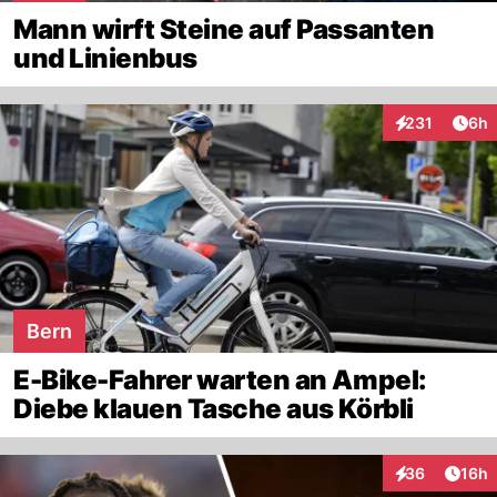
Mann wirft Steine auf Passanten
und Linienbus
Arti
231
6h
Interaktionen
Bern
E-Bike-Fahrer warten an Ampel:
Diebe klauen Tasche aus Körbli
Artik
36
16h
Interaktionen