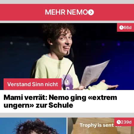
MEHR NEMO
Artik
66d
Verstand Sinn nicht
Mami verrät: Nemo ging «extrem
ungern» zur Schule
Artikel
239d