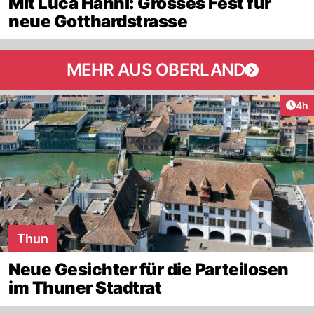
Mit Luca Hänni: Grosses Fest für
neue Gotthardstrasse
MEHR AUS OBERLAND
Arti
4h
Thun
Neue Gesichter für die Parteilosen
im Thuner Stadtrat