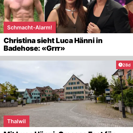
Schmacht-Alarm!
Christina sieht Luca Hänni in
Badehose: «Grrr»
Artik
28d
Thalwil