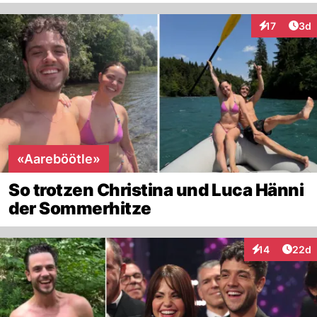
Arti
17
3d
Interaktione
«Aareböötle»
So trotzen Christina und Luca Hänni
der Sommerhitze
Artik
14
22d
Interaktionen