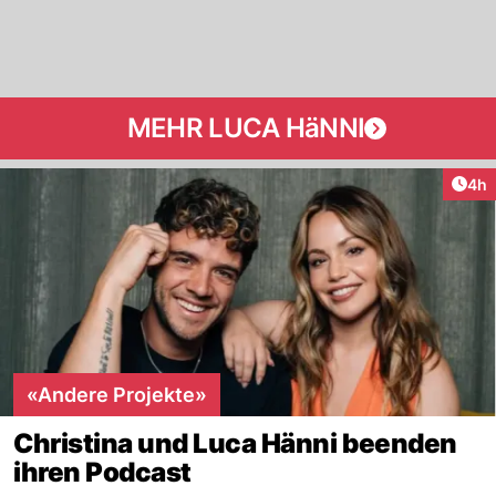
MEHR LUCA HäNNI
Arti
4h
«Andere Projekte»
Christina und Luca Hänni beenden
ihren Podcast