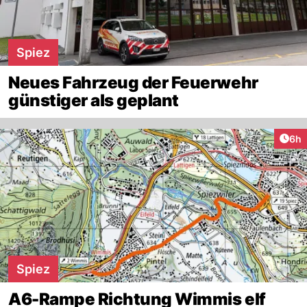
Spiez
Neues Fahrzeug der Feuerwehr
günstiger als geplant
Arti
6h
Spiez
A6-Rampe Richtung Wimmis elf