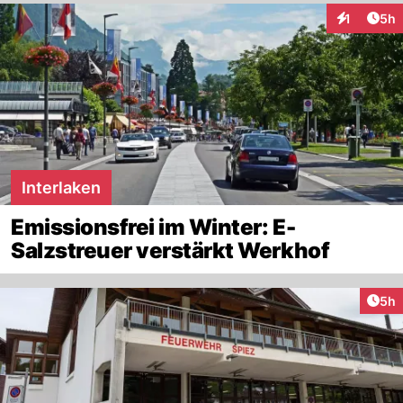
Arti
1
5h
Interaktion
Interlaken
Emissionsfrei im Winter: E-
Salzstreuer verstärkt Werkhof
Arti
5h