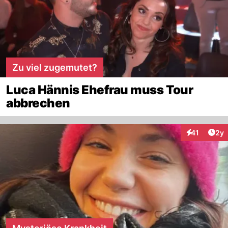
Zu viel zugemutet?
Luca Hännis Ehefrau muss Tour
abbrechen
Arti
41
2y
Interaktione