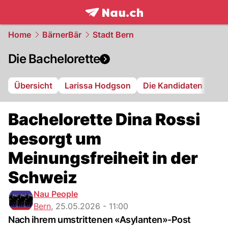
frontpage.
NAU.ch
Home
BärnerBär
Stadt Bern
Die Bachelorette
Übersicht
Larissa Hodgson
Die Kandidaten
Bachelorette Dina Rossi
besorgt um
Meinungsfreiheit in der
Schweiz
Nau People
Bern
,
25.05.2026 - 11:00
Nach ihrem umstrittenen «Asylanten»-Post