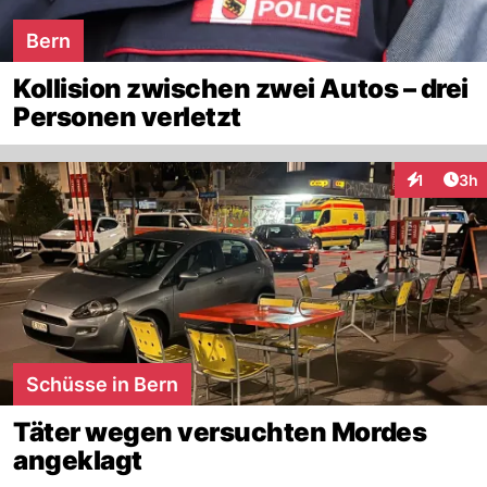
Bern
Kollision zwischen zwei Autos – drei
Personen verletzt
Arti
1
3h
Interaktion
Schüsse in Bern
Täter wegen versuchten Mordes
angeklagt