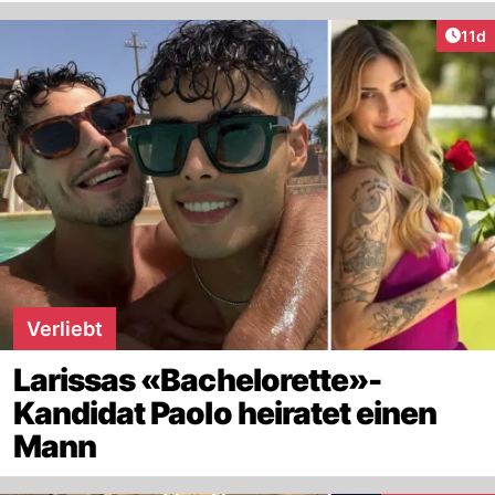
Artik
11d
Verliebt
Larissas «Bachelorette»-
Kandidat Paolo heiratet einen
Mann