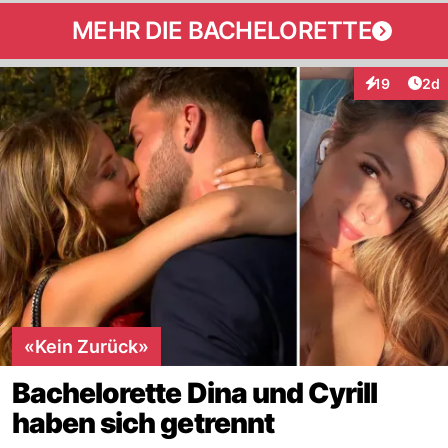
MEHR DIE BACHELORETTE
Arti
19
2d
Interaktione
«Kein Zurück»
Bachelorette Dina und Cyrill
haben sich getrennt