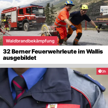
Waldbrandbekämpfung
32 Berner Feuerwehrleute im Wallis
ausgebildet
Arti
3h