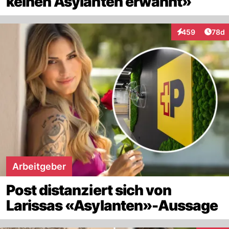
keinen Asylanten erwähnt»
Artik
459
78d
Interaktionen
Arbeitgeber
Post distanziert sich von
Larissas «Asylanten»-Aussage