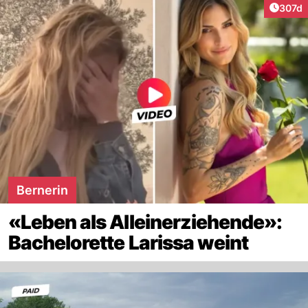
Artike
307d
Bernerin
«Leben als Alleinerziehende»:
Bachelorette Larissa weint