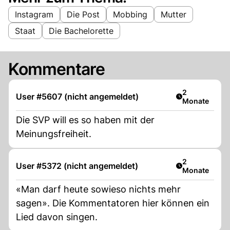
Instagram
Die Post
Mobbing
Mutter
Staat
Die Bachelorette
Kommentare
Artikel veröff
2
User #5607 (nicht angemeldet)
Monate
Die SVP will es so haben mit der
Meinungsfreiheit.
Artikel veröff
2
User #5372 (nicht angemeldet)
Monate
«Man darf heute sowieso nichts mehr
sagen». Die Kommentatoren hier können ein
Lied davon singen.