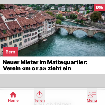
Arti
5h
Bern
Neuer Mieter im Mattequartier:
Verein «m o r a» zieht ein
Footer
Home
Teilen
Menü
Nau.ch folgen