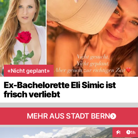
«Nicht geplant»
Ex-Bachelorette Eli Simic ist
frisch verliebt
MEHR AUS STADT BERN
Art
1
1h
Interaktion