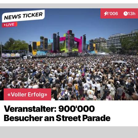
Artik
1'006
13h
Interaktionen
«Voller Erfolg»
Veranstalter: 900'000
Besucher an Street Parade