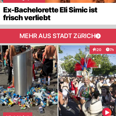
Ex-Bachelorette Eli Simic ist
frisch verliebt
MEHR AUS STADT ZüRICH
Arti
120
7h
Interaktionen