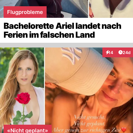
Flugprobleme
Bachelorette Ariel landet nach
Ferien im falschen Land
Artik
14
24d
Interaktionen
«Nicht geplant»