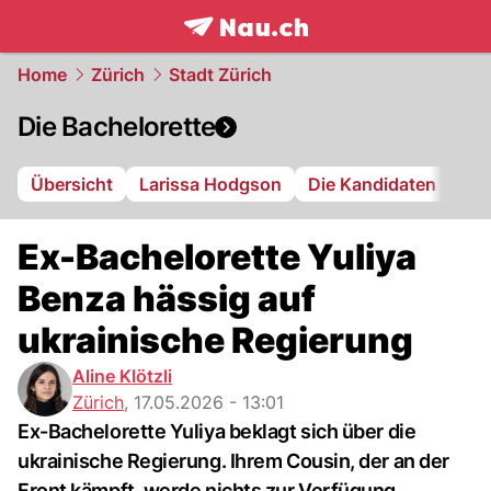
frontpage.
NAU.ch
Home
Zürich
Stadt Zürich
Die Bachelorette
Übersicht
Larissa Hodgson
Die Kandidaten
Ex-Bachelorette Yuliya
Benza hässig auf
ukrainische Regierung
Aline Klötzli
Zürich
,
17.05.2026 - 13:01
Ex-Bachelorette Yuliya beklagt sich über die
ukrainische Regierung. Ihrem Cousin, der an der
Front kämpft, werde nichts zur Verfügung