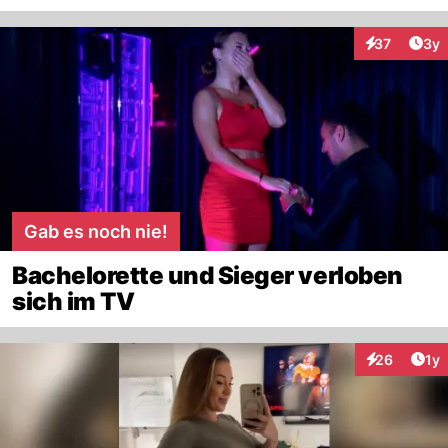
Arti
37
3y
Interaktione
Gab es noch nie!
Bachelorette und Sieger verloben
sich im TV
Art
26
1y
Interaktione