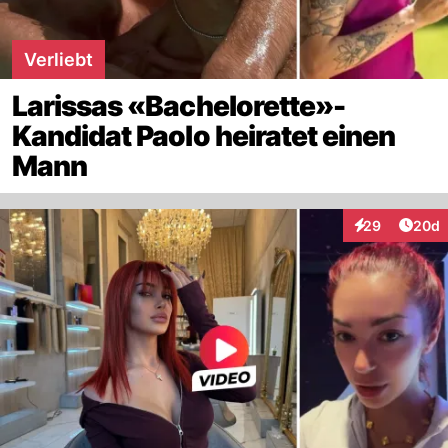
Verliebt
Larissas «Bachelorette»-
Kandidat Paolo heiratet einen
Mann
Artik
29
20d
Interaktionen