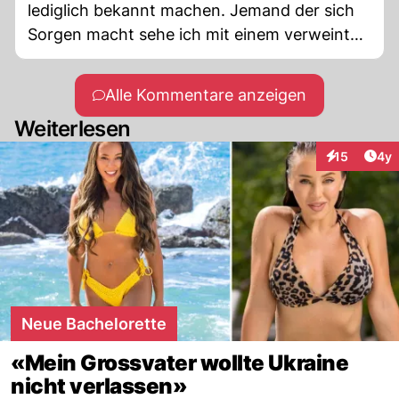
lediglich bekannt machen. Jemand der sich
Sorgen macht sehe ich mit einem verweinten
Gsicht - nicht aber gestylt wie eine Möchte-
Gern-Influencerin oder Jemand der bei Heidi
Alle Kommentare anzeigen
Klum auftrtitt. Sie will mit einer erfundenen
Weiterlesen
Geschichte in die Öffentlichkeit gelangen.
Arti
15
4y
Interaktione
Neue Bachelorette
«Mein Grossvater wollte Ukraine
nicht verlassen»