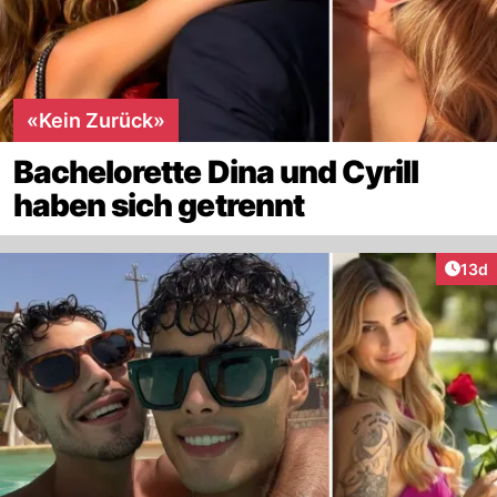
«Kein Zurück»
Bachelorette Dina und Cyrill
haben sich getrennt
Artik
13d