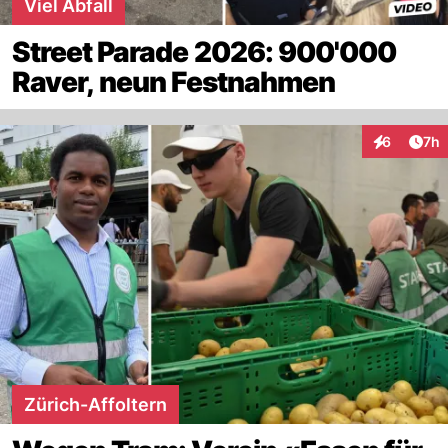
Viel Abfall
Street Parade 2026: 900'000
Raver, neun Festnahmen
Arti
6
7h
Interaktion
Zürich-Affoltern