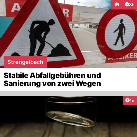
Arti
1
8h
Interaktion
Strengelbach
Stabile Abfallgebühren und
Sanierung von zwei Wegen
Art
1d