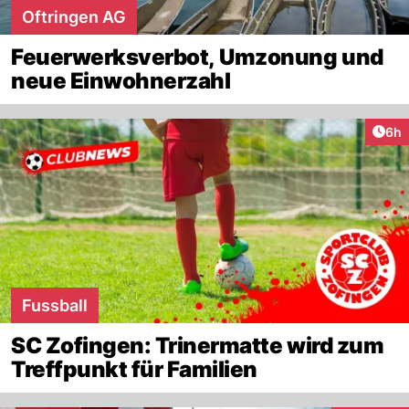
Oftringen AG
Feuerwerksverbot, Umzonung und
neue Einwohnerzahl
Arti
6h
Fussball
SC Zofingen: Trinermatte wird zum
Treffpunkt für Familien