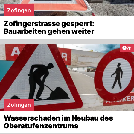
Zofingen
Zofingerstrasse gesperrt:
Bauarbeiten gehen weiter
Arti
7h
Zofingen
Wasserschaden im Neubau des
Oberstufenzentrums