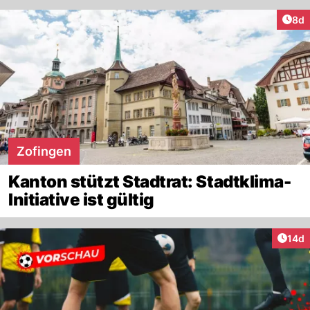
Arti
8d
Zofingen
Kanton stützt Stadtrat: Stadtklima-
Initiative ist gültig
Artik
14d