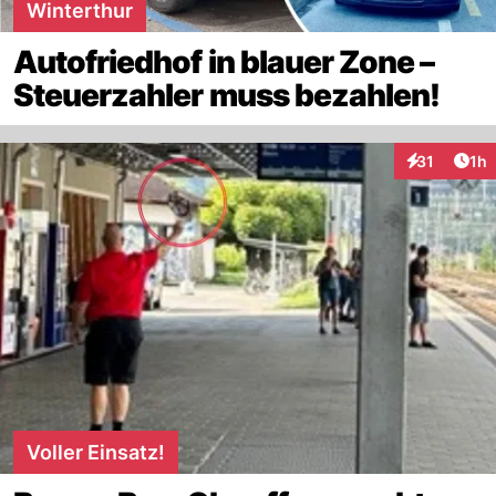
Winterthur
Autofriedhof in blauer Zone –
Steuerzahler muss bezahlen!
Art
31
1h
Interaktione
Voller Einsatz!