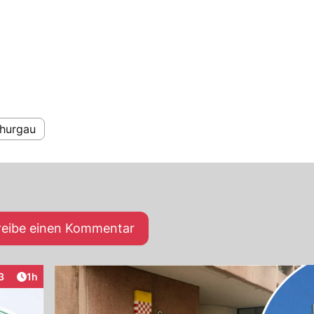
hurgau
reibe einen Kommentar
Artikel veröffentlicht:
3
1h
raktionen