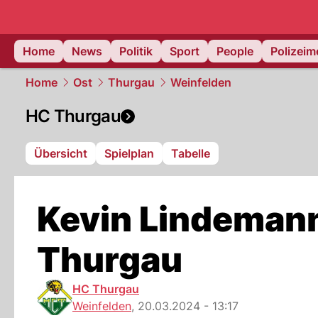
Home
News
Politik
Sport
People
Polizei
Home
Ost
Thurgau
Weinfelden
HC Thurgau
Übersicht
Spielplan
Tabelle
Kevin Lindeman
Thurgau
HC Thurgau
Weinfelden
,
20.03.2024 - 13:17