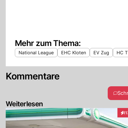
Mehr zum Thema:
National League
EHC Kloten
EV Zug
HC T
Kommentare
Sch
Weiterlesen
11
Inte