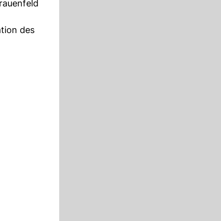
rauenfeld
tion des