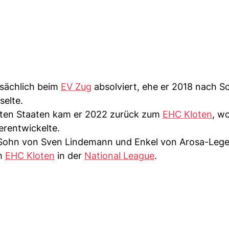
tsächlich beim
EV Zug
absolviert, ehe er 2018 nach 
selte.
igten Staaten kam er 2022 zurück zum
EHC Kloten
, wo
erentwickelte.
r Sohn von Sven Lindemann und Enkel von Arosa-Leg
em
EHC Kloten
in der
National League
.