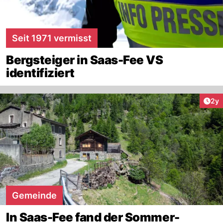
Seit 1971 vermisst
Bergsteiger in Saas-Fee VS
identifiziert
Arti
2y
Gemeinde
In Saas-Fee fand der Sommer-