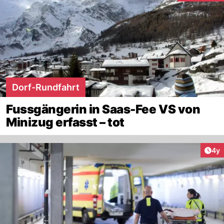
Dorf-Rundfahrt
Fussgängerin in Saas-Fee VS von
Minizug erfasst – tot
Arti
4y