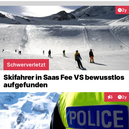
Arti
2y
Schwerverletzt
Skifahrer in Saas Fee VS bewusstlos
aufgefunden
Arti
3
2y
Interaktion