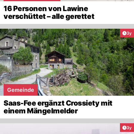
16 Personen von Lawine
verschüttet – alle gerettet
Arti
3y
Gemeinde
Saas-Fee ergänzt Crossiety mit
einem Mängelmelder
Arti
3y