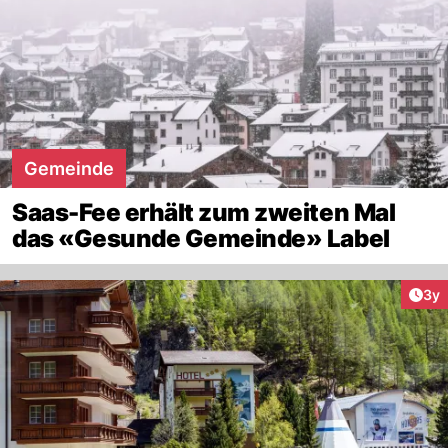
Gemeinde
Saas-Fee erhält zum zweiten Mal
das «Gesunde Gemeinde» Label
Arti
3y