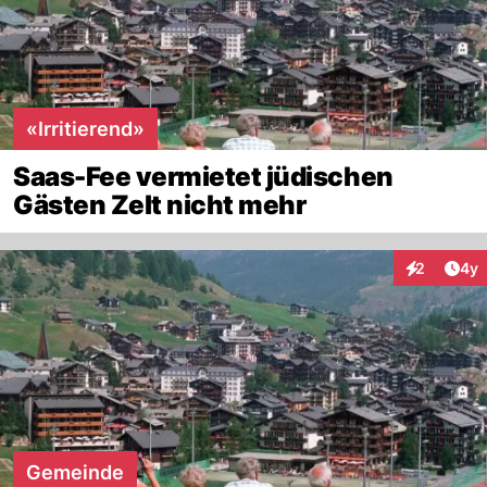
«Irritierend»
Saas-Fee vermietet jüdischen
Gästen Zelt nicht mehr
Arti
2
4y
Interaktion
Gemeinde