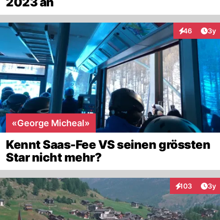
2023 an
Arti
46
3y
Interaktionen
«George Micheal»
Kennt Saas-Fee VS seinen grössten
Star nicht mehr?
Arti
103
3y
Interaktionen