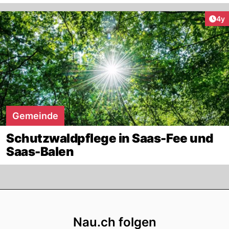
Arti
4y
Gemeinde
Schutzwaldpflege in Saas-Fee und
Saas-Balen
Footer
Nau.ch folgen