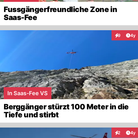
Fussgängerfreundliche Zone in
Saas-Fee
Arti
9
4y
Interaktion
In Saas-Fee VS
Berggänger stürzt 100 Meter in die
Tiefe und stirbt
Arti
2
4y
Interaktion