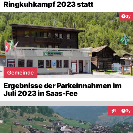
Ringkuhkampf 2023 statt
Arti
3y
Gemeinde
Ergebnisse der Parkeinnahmen im
Juli 2023 in Saas-Fee
Arti
1
3y
Interaktion