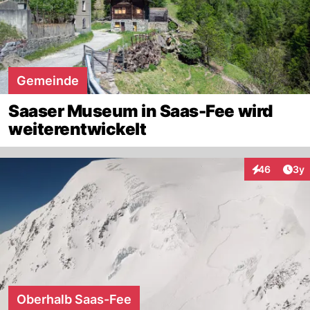
Gemeinde
Saaser Museum in Saas-Fee wird
weiterentwickelt
Arti
46
3y
Interaktionen
Oberhalb Saas-Fee