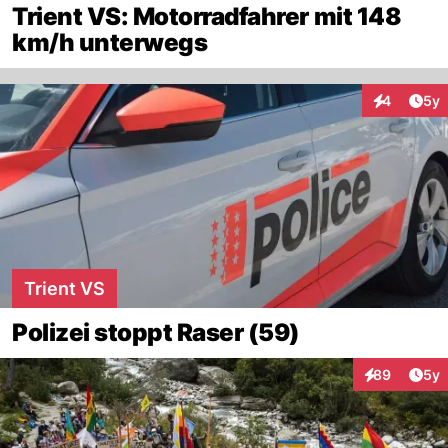
Trient VS: Motorradfahrer mit 148
km/h unterwegs
Arti
4
5y
Interaktion
Trient VS
Polizei stoppt Raser (59)
Arti
89
5y
Interaktionen