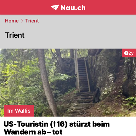
frontpage.
NAU.ch
Home
Trient
Trient
Arti
2y
Im Wallis
US-Touristin (†16) stürzt beim
Wandern ab – tot