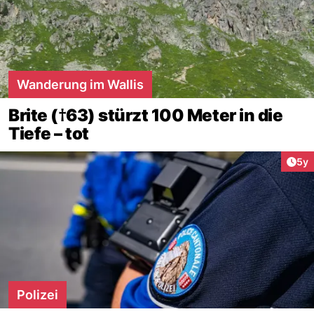
Wanderung im Wallis
Brite (†63) stürzt 100 Meter in die
Tiefe – tot
Arti
5y
Polizei