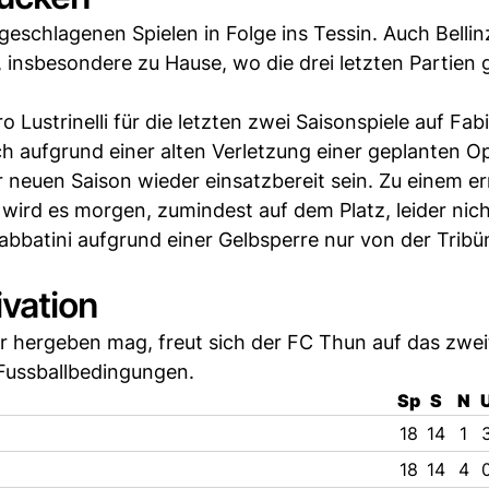
geschlagenen Spielen in Folge ins Tessin. Auch Belli
, insbesondere zu Hause, wo die drei letzten Partie
 Lustrinelli für die letzten zwei Saisonspiele auf Fab
ch aufgrund einer alten Verletzung einer geplanten O
r neuen Saison wieder einsatzbereit sein. Zu einem e
ird es morgen, zumindest auf dem Platz, leider nic
abbatini aufgrund einer Gelbsperre nur von der Tribü
ivation
 hergeben mag, freut sich der FC Thun auf das zwei
 Fussballbedingungen.
Sp
S
N
18
14
1
18
14
4