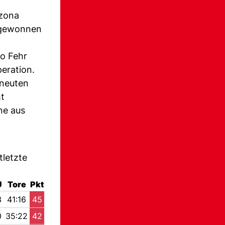
nzona
n gewonnen
io Fehr
peration.
rneuten
ht
ne aus
tletzte
U
Tore
Pkt
3
41:16
45
0
35:22
42