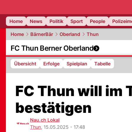
Home
News
Politik
Sport
People
Polizei
Home
BärnerBär
Oberland
Thun
FC Thun Berner Oberland
Übersicht
Erfolge
Spielplan
Tabelle
FC Thun will im 
bestätigen
Nau.ch Lokal
Thun
,
15.05.2025 - 17:48