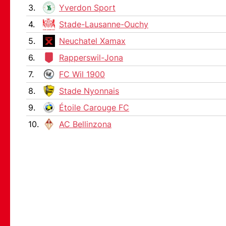
3.
Yverdon Sport
4.
Stade-Lausanne-Ouchy
5.
Neuchatel Xamax
6.
Rapperswil-Jona
7.
FC Wil 1900
8.
Stade Nyonnais
9.
Étoile Carouge FC
10.
AC Bellinzona