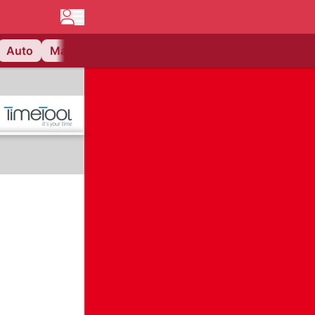
Auto
Matchcenter
Videos
Nau Plus
Lifestyle