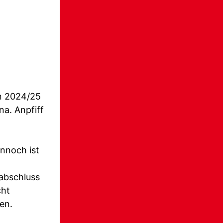
on 2024/25
na. Anpfiff
ennoch ist
nabschluss
cht
ien.