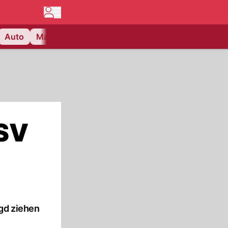
Auto
Matchcenter
Videos
Nau Plus
Lifestyle
BSV
agd ziehen