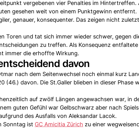
itpunkt vergebenen vier Penalties im Hintertreffen. 
inuten gesehen weit von einem Punktgewinn entfernt.
er, genauer, konsequenter. Das zeigen nicht zuletzt
n Toren und tat sich immer wieder schwer, gegen di
ntscheidungen zu treffen. Als Konsequenz entfaltete
cht immer die erhoffte Wirkung.
 entscheidend davon
.Otmar nach dem Seitenwechsel noch einmal kurz Land
20 (46.) davon. Die St.Galler blieben in dieser Phase
henzeitlich auf zwölf Längen angewachsen war, in d
inem guten Gefühl war Gelbschwarz aber nach Spiels
 aufgrund des Ausfalls von Aleksandar Lacok.
Am Sonntag ist
GC Amicitia Zürich
zu einer wegweisen