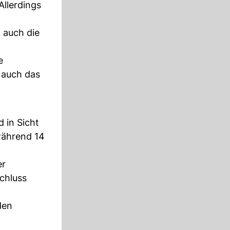
Allerdings
 auch die
e
 auch das
 in Sicht
 während 14
er
chluss
den