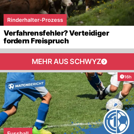
Rinderhalter-Prozess
Verfahrensfehler? Verteidiger
fordern Freispruch
MEHR AUS SCHWYZ
Artik
16h
Fussball