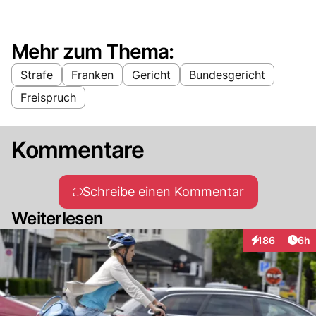
Mehr zum Thema:
Strafe
Franken
Gericht
Bundesgericht
Freispruch
Kommentare
Schreibe einen Kommentar
Weiterlesen
Arti
186
6h
Interaktionen