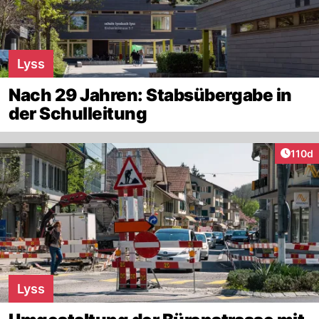
Lyss
Nach 29 Jahren: Stabsübergabe in
der Schulleitung
Artike
110d
Lyss