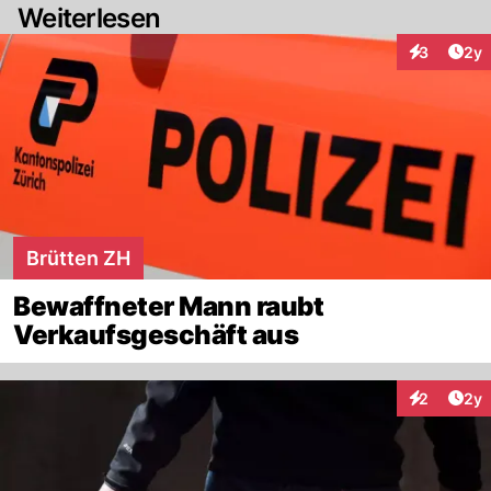
Weiterlesen
Arti
3
2y
Interaktion
Brütten ZH
Bewaffneter Mann raubt
Verkaufsgeschäft aus
Arti
2
2y
Interaktion