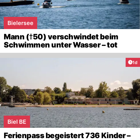
Bielersee
Mann (†50) verschwindet beim
Schwimmen unter Wasser – tot
Art
1d
Biel BE
Ferienpass begeistert 736 Kinder –