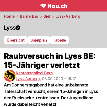
frontpage.
NAU.ch
Home
BärnerBär
Biel
Lyss-Aarberg
Lyss
Übersicht
Spielplan
Tabelle
Raubversuch in Lyss BE:
15-Jähriger verletzt
Kantonspolizei Bern
Lyss-Aarberg
,
08.09.2023 - 16:17
Am Donnerstagabend hat eine unbekannte
Täterschaft versucht, einem 15-Jährigen in Lyss
den Rucksack zu entreissen. Der Jugendliche
wurde dabei leicht verletzt.