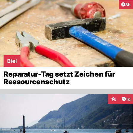
Arti
8h
Biel
Reparatur-Tag setzt Zeichen für
Ressourcenschutz
Art
6
1d
Interaktion