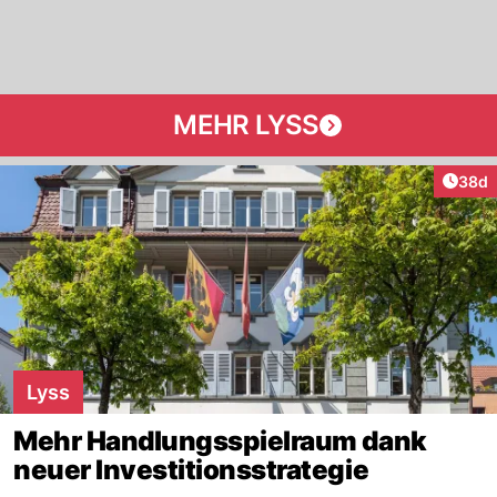
MEHR LYSS
Artik
38d
Lyss
Mehr Handlungsspielraum dank
neuer Investitionsstrategie