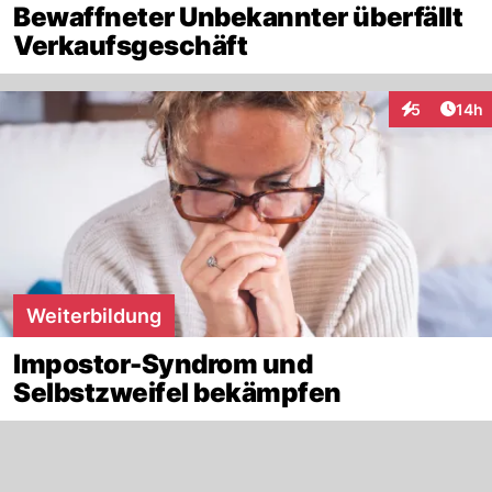
Bewaffneter Unbekannter überfällt
Verkaufsgeschäft
Artik
5
14h
Interaktione
Weiterbildung
Impostor-Syndrom und
Selbstzweifel bekämpfen