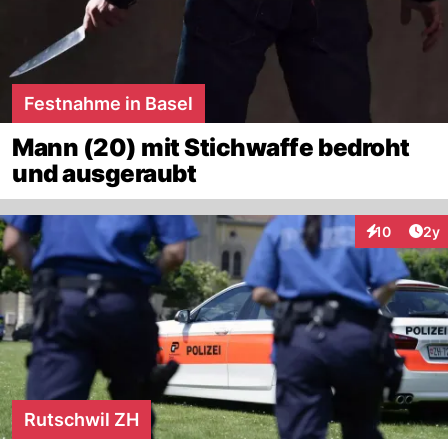
Festnahme in Basel
Mann (20) mit Stichwaffe bedroht
und ausgeraubt
Arti
10
2y
Interaktione
Rutschwil ZH