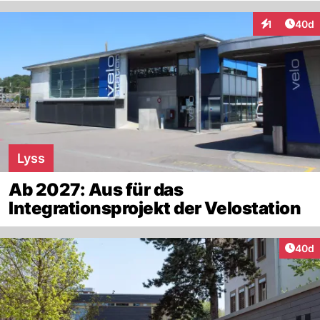
Artik
1
40d
Interaktione
Lyss
Ab 2027: Aus für das
Integrationsprojekt der Velostation
Artik
40d