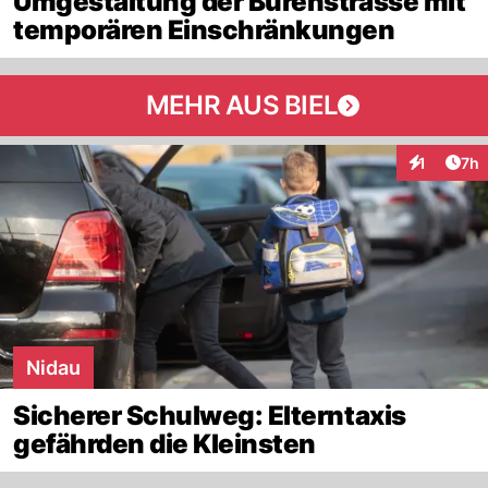
Umgestaltung der Bürenstrasse mit
temporären Einschränkungen
MEHR AUS BIEL
Arti
1
7h
Interaktion
Nidau
Sicherer Schulweg: Elterntaxis
gefährden die Kleinsten