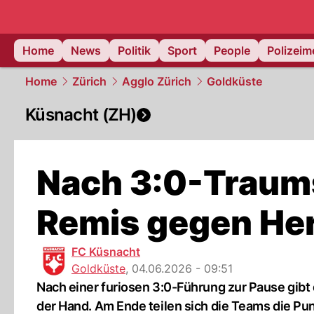
Home
News
Politik
Sport
People
Polizei
Home
Zürich
Agglo Zürich
Goldküste
Küsnacht (ZH)
Nach 3:0-Traums
Remis gegen Her
FC Küsnacht
Goldküste
,
04.06.2026 - 09:51
Nach einer furiosen 3:0-Führung zur Pause gibt
der Hand. Am Ende teilen sich die Teams die Pu