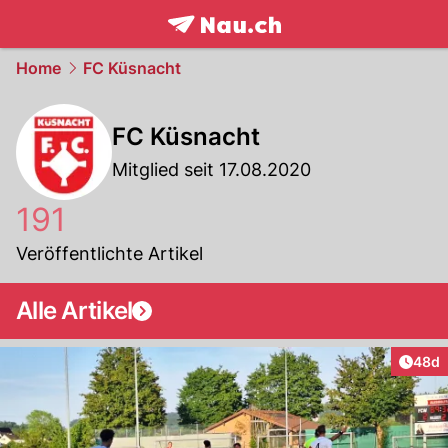
frontpage.
NAU.ch
Home
FC Küsnacht
FC Küsnacht
Mitglied seit 17.08.2020
191
Veröffentlichte Artikel
Alle Artikel
Artik
48d