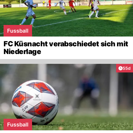
Fussball
FC Küsnacht verabschiedet sich mit
Niederlage
Artik
55d
Fussball