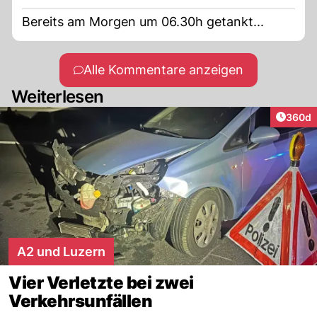
Bereits am Morgen um 06.30h getankt...
Alle Kommentare anzeigen
Weiterlesen
Artikel
360d
A2 und Luzern
Vier Verletzte bei zwei
Verkehrsunfällen