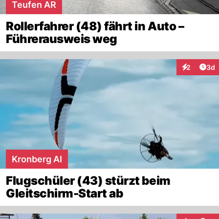
Teufen AR
Rollerfahrer (48) fährt in Auto –
Führerausweis weg
Arti
2
3d
Interaktion
Kronberg AI
Flugschüler (43) stürzt beim
Gleitschirm-Start ab