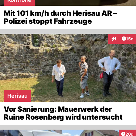
Mit 101 km/h durch Herisau AR –
Polizei stoppt Fahrzeuge
Artik
1
15d
Interaktione
Herisau
Vor Sanierung: Mauerwerk der
Ruine Rosenberg wird untersucht
Artik
20d