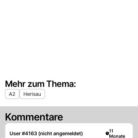
Mehr zum Thema:
A2
Herisau
Kommentare
Artikel veröffe
11
User #4163 (nicht angemeldet)
Monate