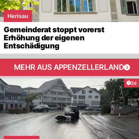
Herisau
Gemeinderat stoppt vorerst
Erhöhung der eigenen
Entschädigung
MEHR AUS APPENZELLERLAND
Arti
2d