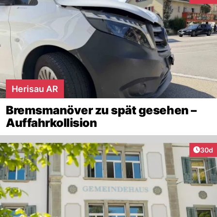
Herisau AR
Bremsmanöver zu spät gesehen –
Auffahrkollision
Artik
30d