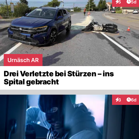
Arti
5
5d
Interaktion
Urnäsch AR
Drei Verletzte bei Stürzen – ins
Spital gebracht
Arti
3
6d
Interaktion