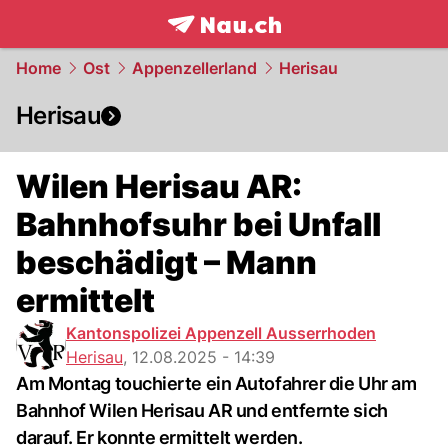
frontpage.
NAU.ch
Home
Ost
Appenzellerland
Herisau
Herisau
Wilen Herisau AR:
Bahnhofsuhr bei Unfall
beschädigt – Mann
ermittelt
Kantonspolizei Appenzell Ausserrhoden
Herisau
,
12.08.2025 - 14:39
Am Montag touchierte ein Autofahrer die Uhr am
Bahnhof Wilen Herisau AR und entfernte sich
darauf. Er konnte ermittelt werden.