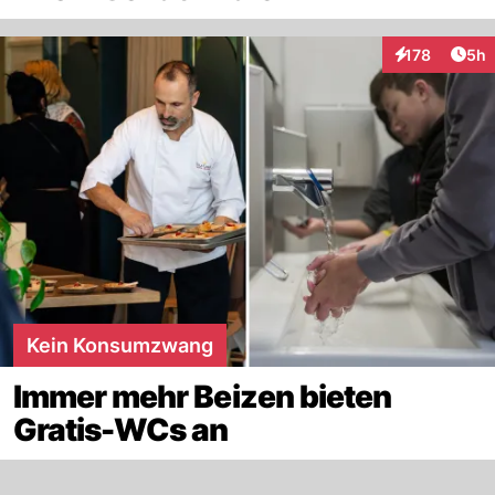
Arti
178
5h
Interaktionen
Kein Konsumzwang
Immer mehr Beizen bieten
Gratis-WCs an