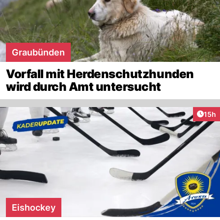
Graubünden
Vorfall mit Herdenschutzhunden
wird durch Amt untersucht
Artik
15h
Eishockey