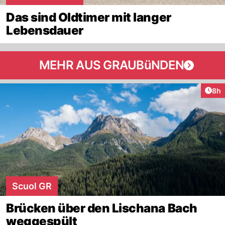
Das sind Oldtimer mit langer
Lebensdauer
MEHR AUS GRAUBüNDEN
Arti
8h
Scuol GR
Brücken über den Lischana Bach
weggespült