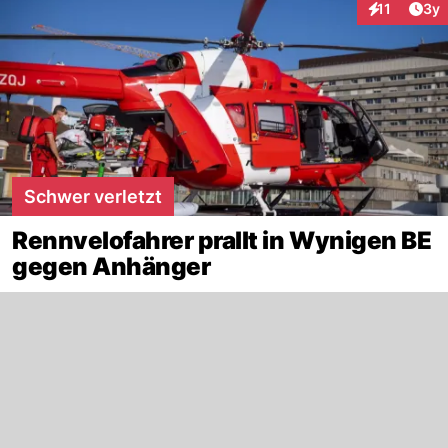
Arti
11
3y
Interaktione
Schwer verletzt
Rennvelofahrer prallt in Wynigen BE
gegen Anhänger