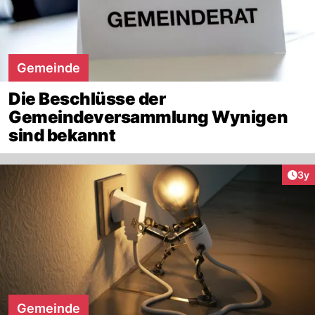
Gemeinde
Die Beschlüsse der
Gemeindeversammlung Wynigen
sind bekannt
Arti
3y
Gemeinde