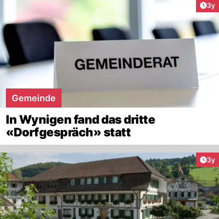
Arti
3y
Gemeinde
In Wynigen fand das dritte
«Dorfgespräch» statt
Arti
3y