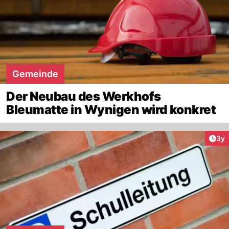
Gemeinde
Der Neubau des Werkhofs
Bleumatte in Wynigen wird konkret
Arti
3y