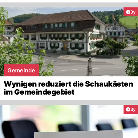
Arti
3y
Gemeinde
Wynigen reduziert die Schaukästen
im Gemeindegebiet
Arti
3y