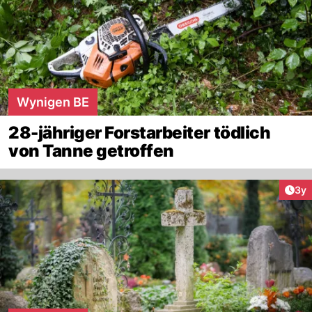
Wynigen BE
28-jähriger Forstarbeiter tödlich
von Tanne getroffen
Arti
3y