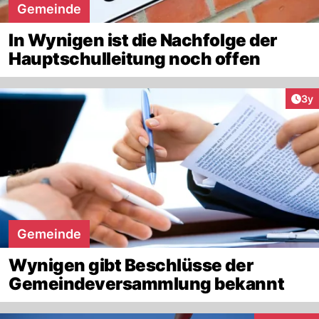
Gemeinde
In Wynigen ist die Nachfolge der
Hauptschulleitung noch offen
Arti
3y
Gemeinde
Wynigen gibt Beschlüsse der
Gemeindeversammlung bekannt