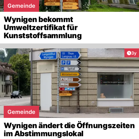
Gemeinde
Wynigen bekommt
Umweltzertifikat für
Kunststoffsammlung
Arti
3y
Gemeinde
Wynigen ändert die Öffnungszeiten
im Abstimmungslokal