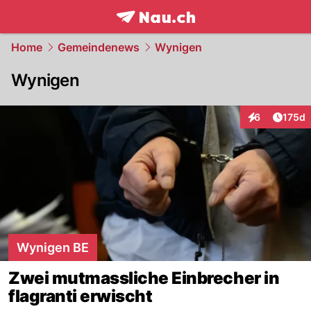
frontpage.
NAU.ch
Home
Gemeindenews
Wynigen
Wynigen
Artike
6
175d
Interaktionen
Wynigen BE
Zwei mutmassliche Einbrecher in
flagranti erwischt