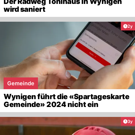
Der Radweg Tönihaus in Wynigen
wird saniert
Arti
2y
Gemeinde
Wynigen führt die «Spartageskarte
Gemeinde» 2024 nicht ein
Arti
3y