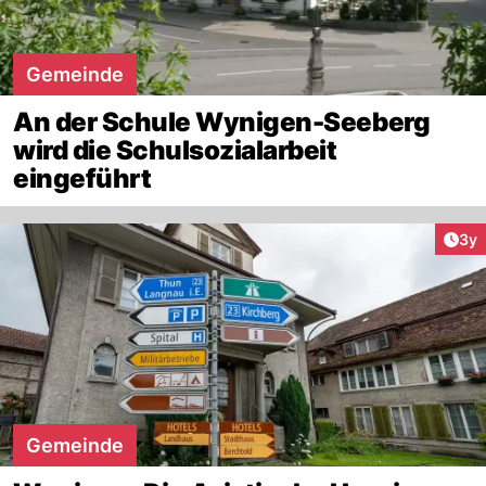
Gemeinde
An der Schule Wynigen-Seeberg
wird die Schulsozialarbeit
eingeführt
Arti
3y
Gemeinde