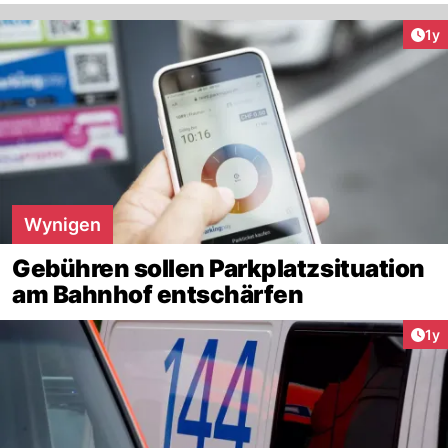
Art
1y
Wynigen
Gebühren sollen Parkplatzsituation
am Bahnhof entschärfen
Art
1y