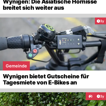
Wynigen: Die Asiatische Hornisse
breitet sich weiter aus
Arti
3y
Gemeinde
Wynigen bietet Gutscheine für
Tagesmiete von E-Bikes an
Arti
6
3y
Interaktion