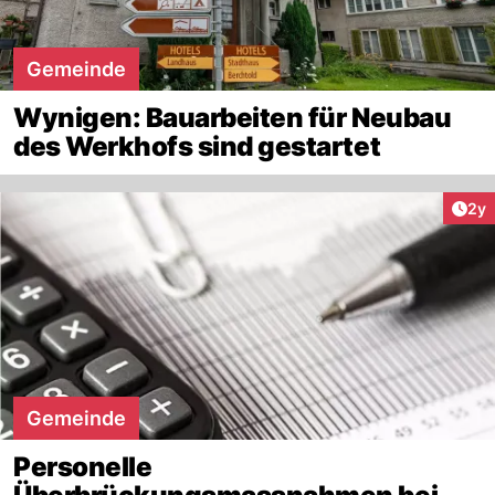
Gemeinde
Wynigen: Bauarbeiten für Neubau
des Werkhofs sind gestartet
Arti
2y
Gemeinde
Personelle