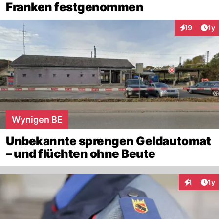
Franken festgenommen
Art
19
1y
Interaktione
Wynigen BE
Unbekannte sprengen Geldautomat
– und flüchten ohne Beute
Art
1
1y
Interaktion