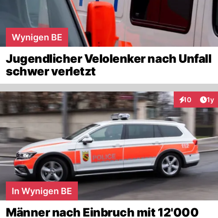
Wynigen BE
Jugendlicher Velolenker nach Unfall
schwer verletzt
Art
10
1y
Interaktione
In Wynigen BE
Männer nach Einbruch mit 12'000