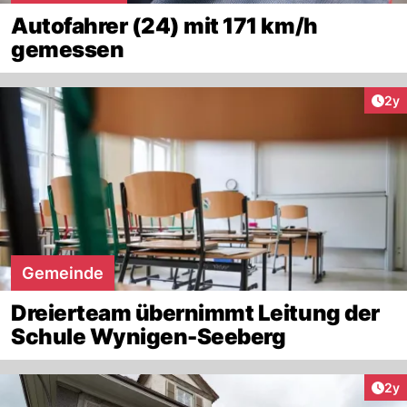
Autofahrer (24) mit 171 km/h
gemessen
Arti
2y
Gemeinde
Dreierteam übernimmt Leitung der
Schule Wynigen-Seeberg
Arti
2y