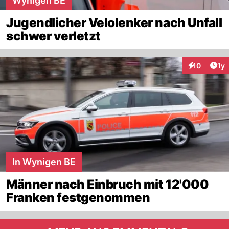
Wynigen BE
Jugendlicher Velolenker nach Unfall
schwer verletzt
Art
10
1y
Interaktione
In Wynigen BE
Männer nach Einbruch mit 12'000
Franken festgenommen