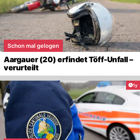
Schon mal gelogen
Aargauer (20) erfindet Töff-Unfall –
verurteilt
Art
1y