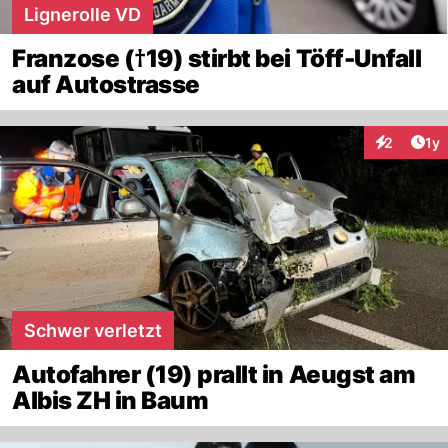
Lignerolle VD
Franzose (†19) stirbt bei Töff-Unfall
auf Autostrasse
Art
2
1y
Interaktion
Schwer verletzt
Autofahrer (19) prallt in Aeugst am
Albis ZH in Baum