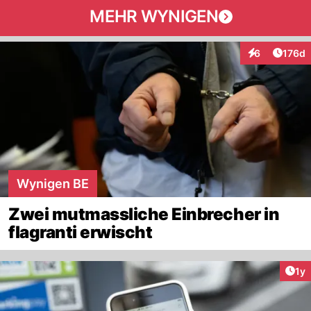
MEHR WYNIGEN
Artike
6
176d
Interaktionen
Wynigen BE
Zwei mutmassliche Einbrecher in
flagranti erwischt
Art
1y