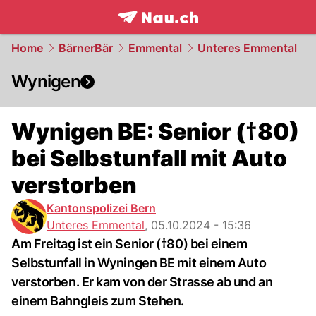
frontpage.
NAU.ch
Home
BärnerBär
Emmental
Unteres Emmental
Wynigen
Wynigen BE: Senior (†80)
bei Selbstunfall mit Auto
verstorben
Kantonspolizei Bern
Unteres Emmental
,
05.10.2024 - 15:36
Am Freitag ist ein Senior (†80) bei einem
Selbstunfall in Wyningen BE mit einem Auto
verstorben. Er kam von der Strasse ab und an
einem Bahngleis zum Stehen.