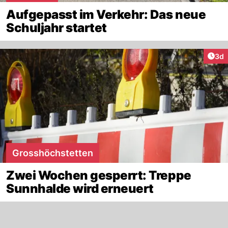
Aufgepasst im Verkehr: Das neue
Schuljahr startet
Arti
3d
Grosshöchstetten
Zwei Wochen gesperrt: Treppe
Sunnhalde wird erneuert