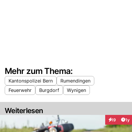
Mehr zum Thema:
Kantonspolizei Bern
Rumendingen
Feuerwehr
Burgdorf
Wynigen
Weiterlesen
Art
19
1y
Interaktione