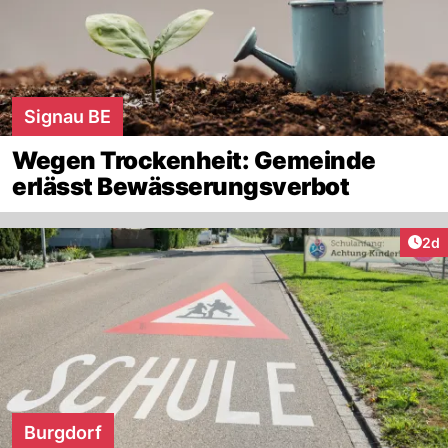
Signau BE
Wegen Trockenheit: Gemeinde
erlässt Bewässerungsverbot
Arti
2d
Burgdorf