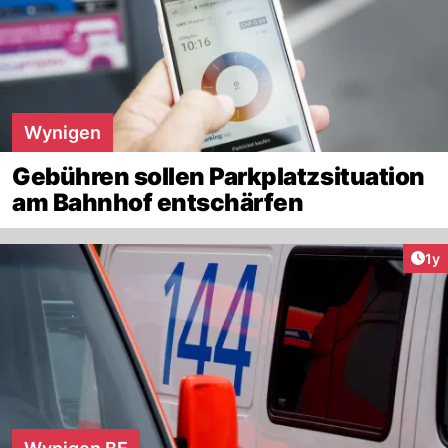
Wynigen
Gebühren sollen Parkplatzsituation
am Bahnhof entschärfen
Art
1y