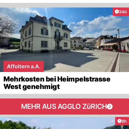
Artik
34d
Affoltern a.A.
Mehrkosten bei Heimpelstrasse
West genehmigt
MEHR AUS AGGLO ZüRICH
Arti
9h