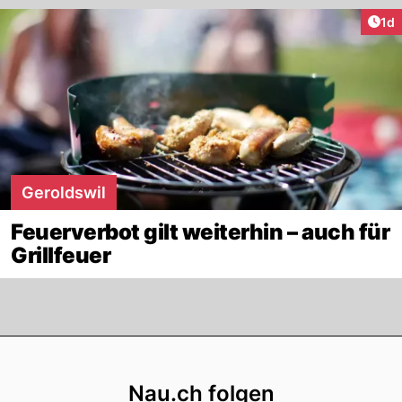
Art
1d
Geroldswil
Feuerverbot gilt weiterhin – auch für
Grillfeuer
Footer
Nau.ch folgen