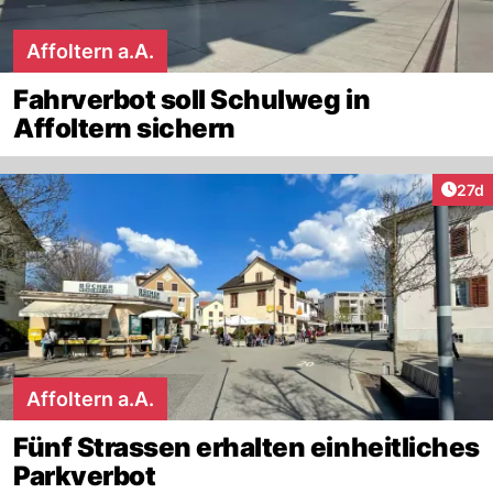
Affoltern a.A.
Fahrverbot soll Schulweg in
Affoltern sichern
Artik
27d
Affoltern a.A.
Fünf Strassen erhalten einheitliches
Parkverbot