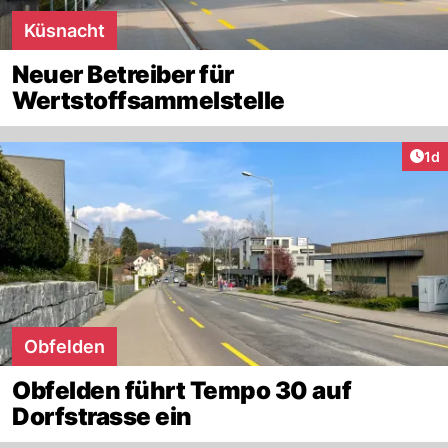
Küsnacht
Neuer Betreiber für
Wertstoffsammelstelle
Art
1d
Obfelden
Obfelden führt Tempo 30 auf
Dorfstrasse ein