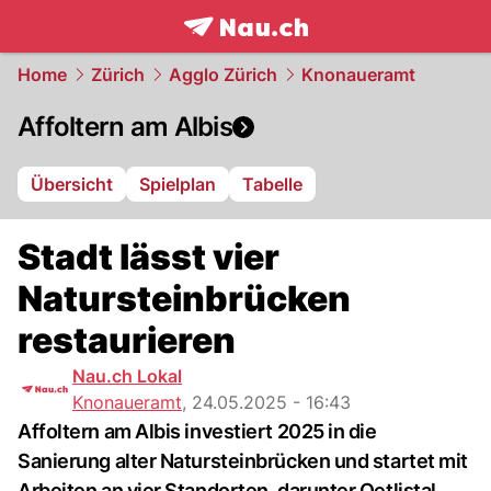
frontpage.
NAU.ch
Home
Zürich
Agglo Zürich
Knonaueramt
Affoltern am Albis
Übersicht
Spielplan
Tabelle
Stadt lässt vier
Natursteinbrücken
restaurieren
Nau.ch Lokal
Knonaueramt
,
24.05.2025 - 16:43
Affoltern am Albis investiert 2025 in die
Sanierung alter Natursteinbrücken und startet mit
Arbeiten an vier Standorten, darunter Oetlistal