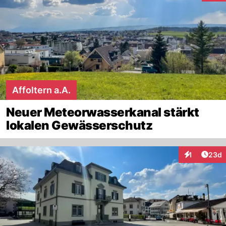
Affoltern a.A.
Neuer Meteorwasserkanal stärkt
lokalen Gewässerschutz
Artik
1
23d
Interaktione