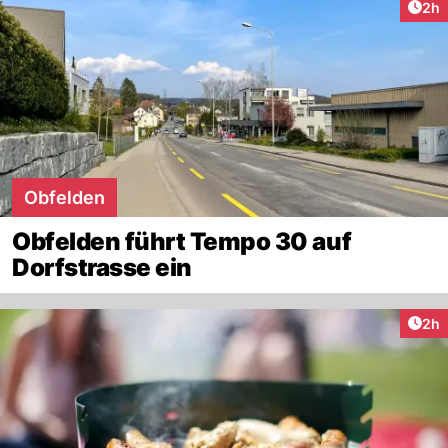
Arti
2h
Obfelden
Obfelden führt Tempo 30 auf
Dorfstrasse ein
Arti
2h