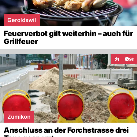
Geroldswil
Feuerverbot gilt weiterhin – auch für
Grillfeuer
Arti
1
9h
Interaktion
Zumikon
Anschluss an der Forchstrasse drei