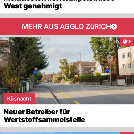
West genehmigt
MEHR AUS AGGLO ZüRICH
Art
1h
Küsnacht
Neuer Betreiber für
Wertstoffsammelstelle