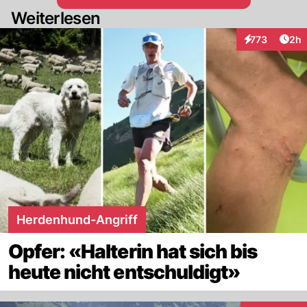
Weiterlesen
Arti
773
2h
Interaktionen
Herdenhund-Angriff
Opfer: «Halterin hat sich bis
heute nicht entschuldigt»