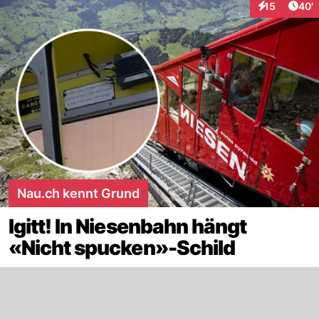
Arti
15
40'
Interaktionen
Nau.ch kennt Grund
Igitt! In Niesenbahn hängt
«Nicht spucken»-Schild