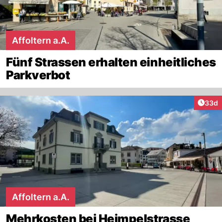
Affoltern a.A.
Fünf Strassen erhalten einheitliches
Parkverbot
Artik
33d
Affoltern a.A.
Mehrkosten bei Heimpelstrasse