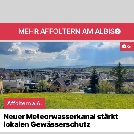
MEHR AFFOLTERN AM ALBIS
Arti
8d
Affoltern a.A.
Neuer Meteorwasserkanal stärkt
lokalen Gewässerschutz