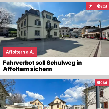
Artik
1
22d
Interaktione
Affoltern a.A.
Fahrverbot soll Schulweg in
Affoltern sichern
Artik
26d