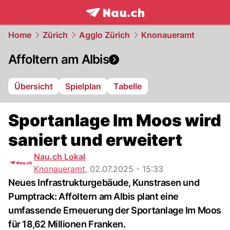
frontpage.
NAU.ch
Home
Zürich
Agglo Zürich
Knonaueramt
Affoltern am Albis
Übersicht
Spielplan
Tabelle
Sportanlage Im Moos wird
saniert und erweitert
Nau.ch Lokal
Knonaueramt
,
02.07.2025 - 15:33
Neues Infrastrukturgebäude, Kunstrasen und
Pumptrack: Affoltern am Albis plant eine
umfassende Erneuerung der Sportanlage Im Moos
für 18,62 Millionen Franken.