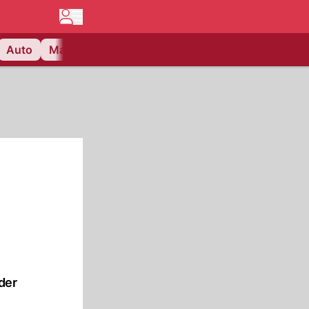
Auto
Matchcenter
Videos
Nau Plus
Lifestyle
der