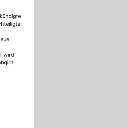
 kündigte
teiligter
neue
f wird
bgibt.