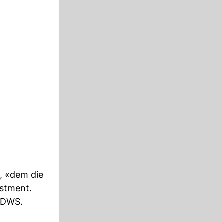
, «dem die
estment.
r DWS.