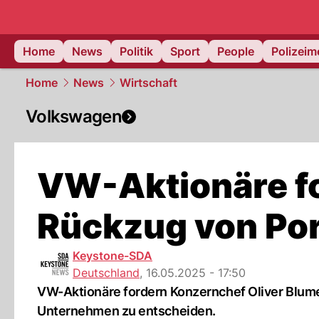
Home
News
Politik
Sport
People
Polizei
Home
News
Wirtschaft
Volkswagen
VW-Aktionäre f
Rückzug von Po
Keystone-SDA
Deutschland
,
16.05.2025 - 17:50
VW-Aktionäre fordern Konzernchef Oliver Blume 
Unternehmen zu entscheiden.