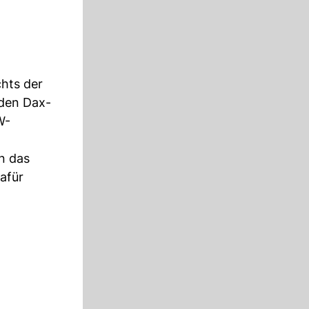
hts der
nden Dax-
W-
n das
afür