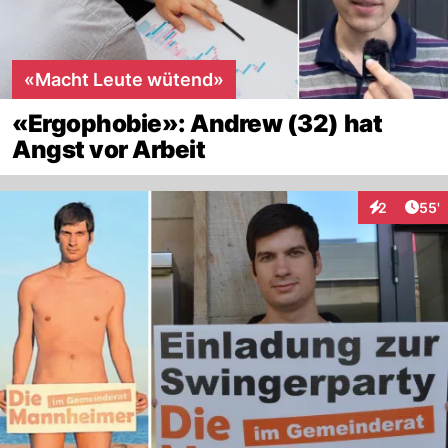
«Macht Leute wütend»
«Ergophobie»: Andrew (32) hat
Angst vor Arbeit
Arti
2
55'
Interaktione