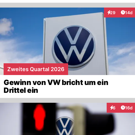
Artik
29
14d
Interaktionen
Zweites Quartal 2026
Gewinn von VW bricht um ein
Drittel ein
Artik
6
16d
Interaktione