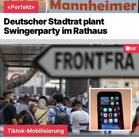
«Perfekt»
Deutscher Stadtrat plant
Swingerparty im Rathaus
Arti
56'
Tiktok-Mobilisierung