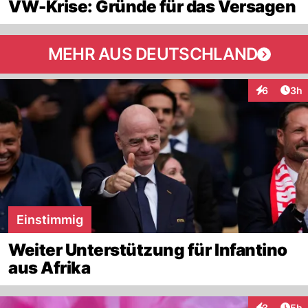
VW-Krise: Gründe für das Versagen
MEHR AUS DEUTSCHLAND
Arti
6
3h
Interaktion
Einstimmig
Weiter Unterstützung für Infantino
aus Afrika
Arti
3
5h