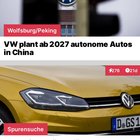
Wolfsburg/Peking
VW plant ab 2027 autonome Autos
in China
Artik
276
21d
Interaktionen
Spurensuche