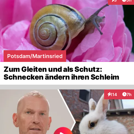
Interaktion
Potsdam/Martinsried
Zum Gleiten und als Schutz:
Schnecken ändern ihren Schleim
Arti
114
7h
Interaktionen