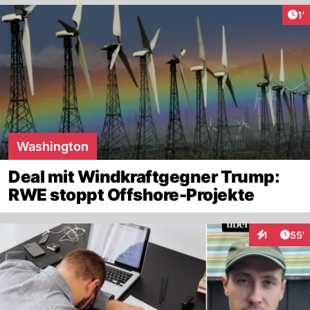
Art
1'
Washington
Deal mit Windkraftgegner Trump:
RWE stoppt Offshore-Projekte
Arti
1
55'
Interaktion