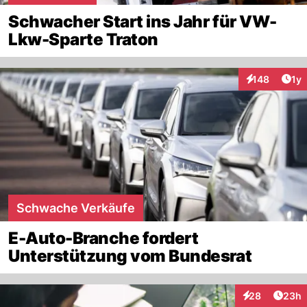
Schwacher Start ins Jahr für VW-
Lkw-Sparte Traton
Art
148
1y
Interaktionen
Schwache Verkäufe
E-Auto-Branche fordert
Unterstützung vom Bundesrat
Artik
28
23h
Interaktionen