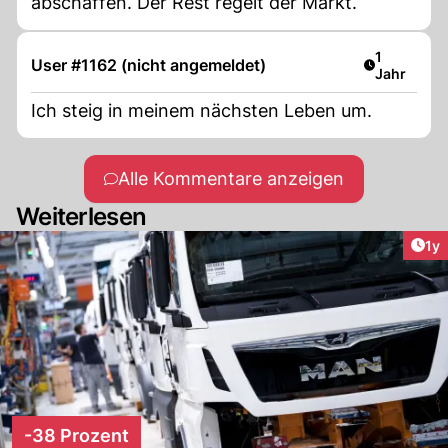
abschaffen. Der Rest regelt der Markt.
Artikel ver
1
User #1162 (nicht angemeldet)
Jahr
Ich steig in meinem nächsten Leben um.
Alle Kommentare anzeigen
Weiterlesen
Art
1y
-38 Prozent