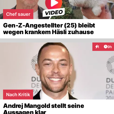
Chef sauer
Gen-Z-Angestellter (25) bleibt
wegen krankem Häsli zuhause
Arti
1
9h
Interaktion
Nach Kritik
Andrej Mangold stellt seine
Aussagen klar