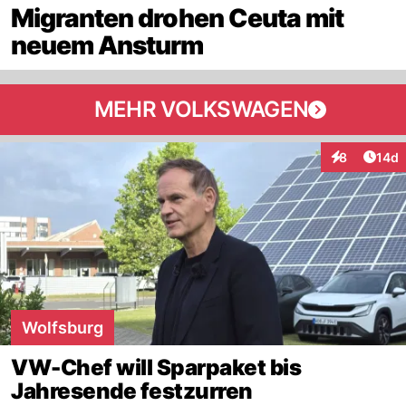
Migranten drohen Ceuta mit
neuem Ansturm
MEHR VOLKSWAGEN
Artik
8
14d
Interaktione
Wolfsburg
VW-Chef will Sparpaket bis
Jahresende festzurren