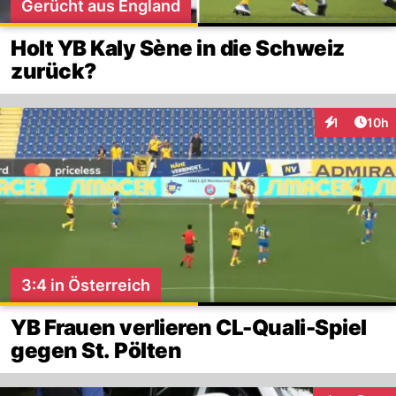
Gerücht aus England
Holt YB Kaly Sène in die Schweiz
zurück?
Artik
1
10h
Interaktione
3:4 in Österreich
YB Frauen verlieren CL-Quali-Spiel
gegen St. Pölten