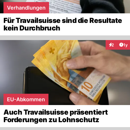
Verhandlungen
Für Travailsuisse sind die Resultate
kein Durchbruch
Art
2
1y
Interaktion
EU-Abkommen
Auch Travailsuisse präsentiert
Forderungen zu Lohnschutz