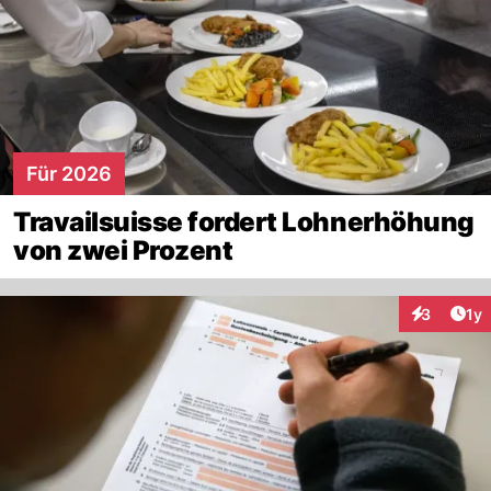
Für 2026
Travailsuisse fordert Lohnerhöhung
von zwei Prozent
Art
3
1y
Interaktion