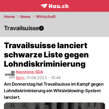
frontpage.
NAU.ch
Home
News
Wirtschaft
Travailsuisse
Travailsuisse lanciert
schwarze Liste gegen
Lohndiskriminierung
Keystone-SDA
Bern
,
01.06.2023 - 10:46
Am Donnerstag hat Travailsuisse im Kampf gegen
Lohndiskriminierung ein Whisleblowing-System
lanciert.