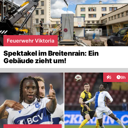
Feuerwehr Viktoria
Spektakel im Breitenrain: Ein
Gebäude zieht um!
Arti
5
9h
Interaktion