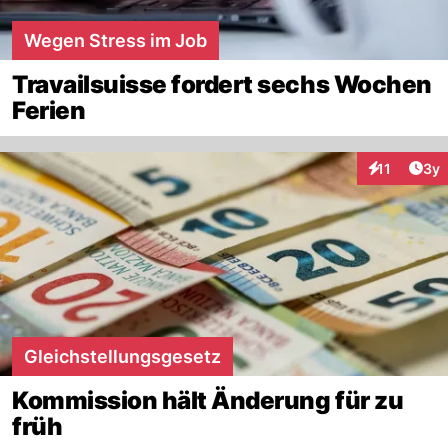
Wegen Stress im Job
Travailsuisse fordert sechs Wochen
Ferien
Arti
11
3y
Interaktione
Gleichstellungsgesetz
Kommission hält Änderung für zu
früh