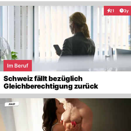
Arti
21
3y
Interaktione
Im Beruf
Schweiz fällt bezüglich
Gleichberechtigung zurück