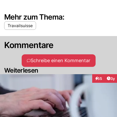
Mehr zum Thema:
Travailsuisse
Kommentare
Schreibe einen Kommentar
Weiterlesen
Arti
55
3y
Interaktionen