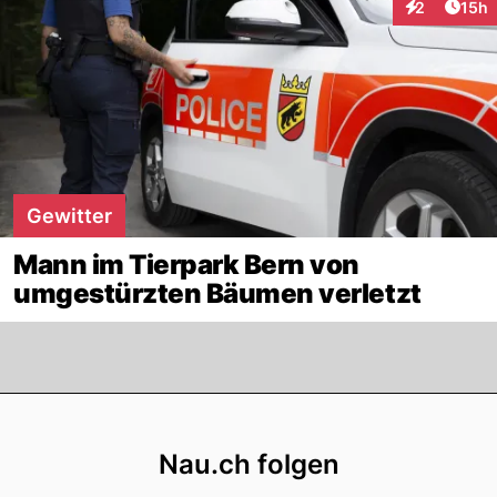
Artik
2
15h
Interaktione
Gewitter
Mann im Tierpark Bern von
umgestürzten Bäumen verletzt
Footer
Nau.ch folgen