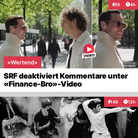
Arti
35
4h
Interaktionen
«Wertend»
SRF deaktiviert Kommentare unter
«Finance-Bro»-Video
Artik
149
12h
Interaktionen