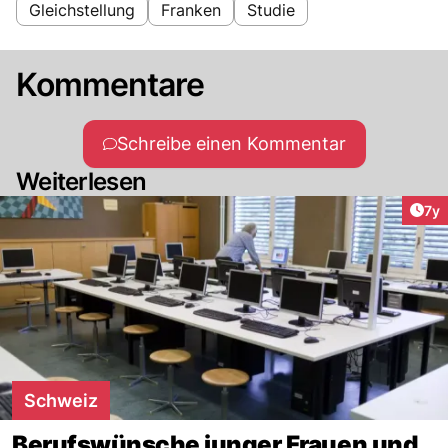
Gleichstellung
Franken
Studie
Kommentare
Schreibe einen Kommentar
Weiterlesen
Art
7y
Schweiz
Berufswünsche junger Frauen und