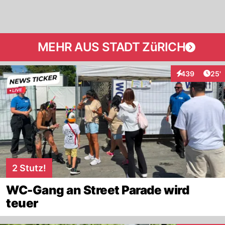
MEHR AUS STADT ZüRICH
Arti
439
25'
Interaktionen
2 Stutz!
WC-Gang an Street Parade wird
teuer