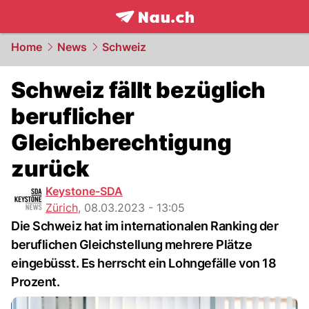
frontpage.
NAU.ch
Home
News
Schweiz
Schweiz fällt bezüglich
beruflicher
Gleichberechtigung
zurück
Keystone-SDA
Zürich
,
08.03.2023 - 13:05
Die Schweiz hat im internationalen Ranking der
beruflichen Gleichstellung mehrere Plätze
eingebüsst. Es herrscht ein Lohngefälle von 18
Prozent.