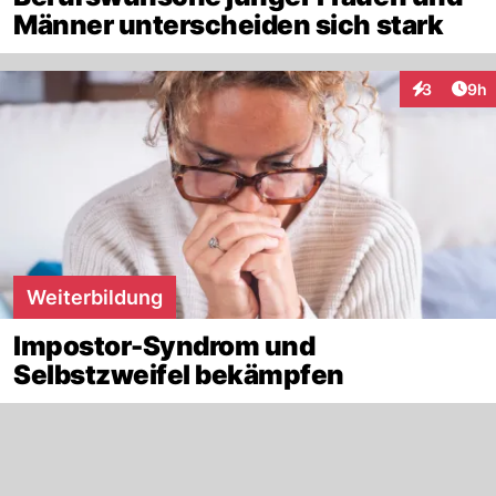
Männer unterscheiden sich stark
Arti
3
9h
Interaktion
Weiterbildung
Impostor-Syndrom und
Selbstzweifel bekämpfen