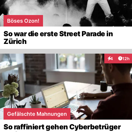
Böses Ozon!
So war die erste Street Parade in
Zürich
Artik
4
12h
Interaktione
Gefälschte Mahnungen
So raffiniert gehen Cyberbetrüger