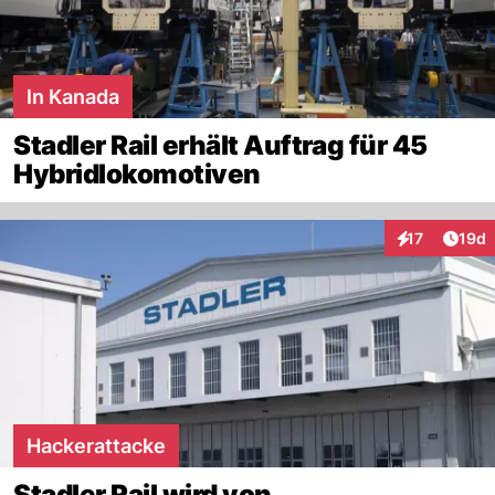
In Kanada
Stadler Rail erhält Auftrag für 45
Hybridlokomotiven
Artik
17
19d
Interaktionen
Hackerattacke
Stadler Rail wird von