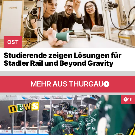
OST
Studierende zeigen Lösungen für
Stadler Rail und Beyond Gravity
MEHR AUS THURGAU
Art
1h