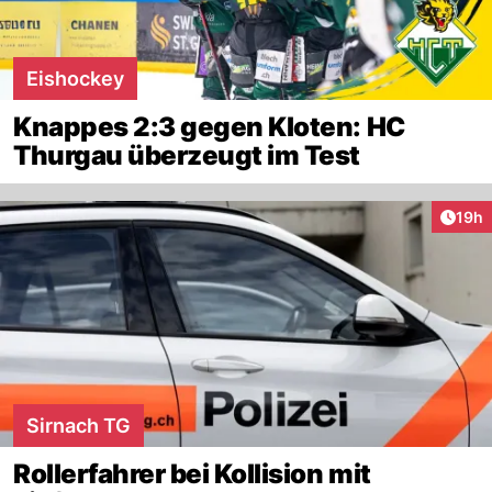
Eishockey
Knappes 2:3 gegen Kloten: HC
Thurgau überzeugt im Test
Artik
19h
Sirnach TG
Rollerfahrer bei Kollision mit