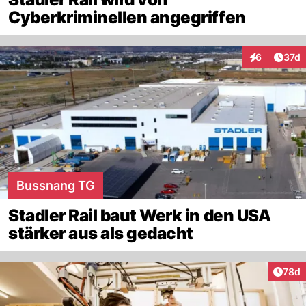
Cyberkriminellen angegriffen
Artik
6
37d
Interaktione
Bussnang TG
Stadler Rail baut Werk in den USA
stärker aus als gedacht
Artik
78d