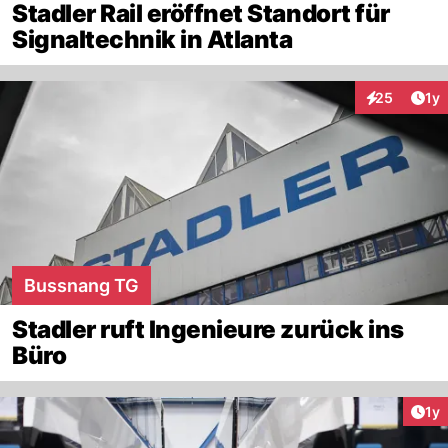
Stadler Rail eröffnet Standort für
Signaltechnik in Atlanta
Art
25
1y
Interaktione
Bussnang TG
Stadler ruft Ingenieure zurück ins
Büro
Art
1y