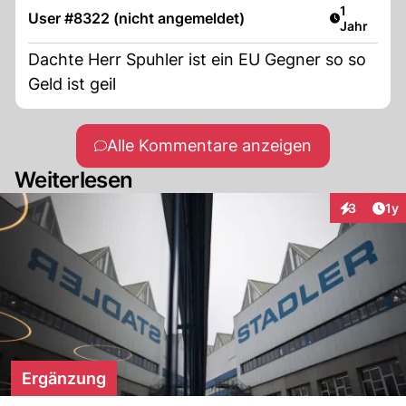
Artikel ver
1
User #8322 (nicht angemeldet)
Jahr
Dachte Herr Spuhler ist ein EU Gegner so so
Geld ist geil
Alle Kommentare anzeigen
Weiterlesen
Art
3
1y
Interaktion
Ergänzung