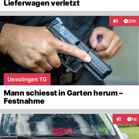
Lieferwagen verletzt
Artik
3
20h
Interaktionen
Uesslingen TG
Mann schiesst in Garten herum –
Festnahme
Art
2
1d
Interaktion