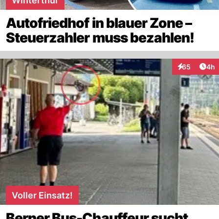
Winterthur
Autofriedhof in blauer Zone –
Steuerzahler muss bezahlen!
Arti
65
4h
Interaktionen
Voller Einsatz!
Berner Bus-Chauffeur sucht