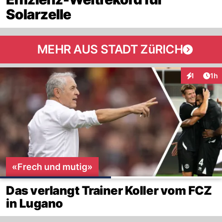
Solarzelle
MEHR AUS STADT ZüRICH
Art
1
1h
Interaktion
«Frech und mutig»
Das verlangt Trainer Koller vom FCZ
in Lugano