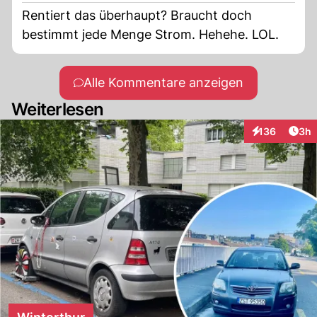
Rentiert das überhaupt? Braucht doch
bestimmt jede Menge Strom. Hehehe. LOL.
Alle Kommentare anzeigen
Weiterlesen
Arti
136
3h
Interaktionen