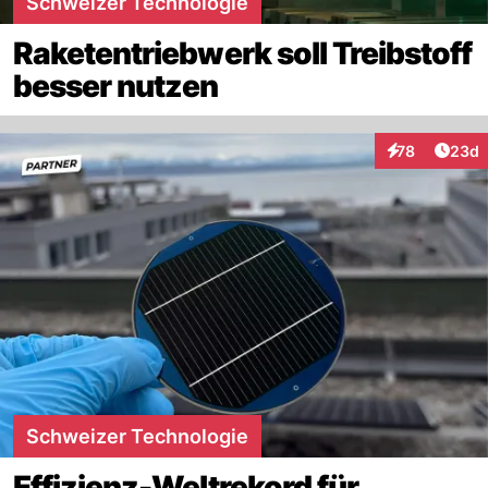
Schweizer Technologie
Raketentriebwerk soll Treibstoff
besser nutzen
Artik
78
23d
Interaktionen
Schweizer Technologie
Effizienz-Weltrekord für