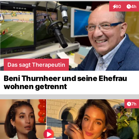
Arti
80
4h
Interaktionen
Das sagt Therapeutin
Beni Thurnheer und seine Ehefrau
wohnen getrennt
Arti
7h