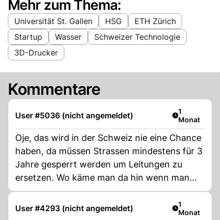
Mehr zum Thema:
Universität St. Gallen
HSG
ETH Zürich
Startup
Wasser
Schweizer Technologie
3D-Drucker
Kommentare
Artikel veröf
1
User #5036 (nicht angemeldet)
Monat
Oje, das wird in der Schweiz nie eine Chance
haben, da müssen Strassen mindestens für 3
Jahre gesperrt werden um Leitungen zu
ersetzen. Wo käme man da hin wenn man
den Autoverkehr nicht mehtür blockieren
kann.
Artikel veröf
1
User #4293 (nicht angemeldet)
Monat