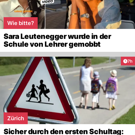
Wie bitte?
Sara Leutenegger wurde in der
Schule von Lehrer gemobbt
Arti
7h
Zürich
Sicher durch den ersten Schultag: