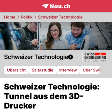
frontpage.
NAU.ch
Home
Politik
Schweizer Technologie
Schweizer Technologie
Übersicht
Salärstudie
Interview
Über Swiss Eng
Schweizer Technologie:
Tunnel aus dem 3D-
Drucker