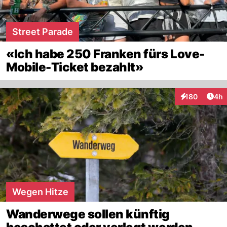
Street Parade
«Ich habe 250 Franken fürs Love-
Mobile-Ticket bezahlt»
Arti
180
4h
Interaktionen
Wegen Hitze
Wanderwege sollen künftig