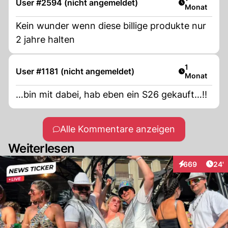
User #2594 (nicht angemeldet)
Monat
Kein wunder wenn diese billige produkte nur
2 jahre halten
Artikel veröf
1
User #1181 (nicht angemeldet)
Monat
…bin mit dabei, hab eben ein S26 gekauft…!!
Alle Kommentare anzeigen
Weiterlesen
Arti
669
24'
Interaktionen