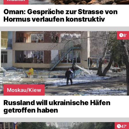
Oman: Gespräche zur Strasse von
Hormus verlaufen konstruktiv
Art
8'
Moskau/Kiew
Russland will ukrainische Häfen
getroffen haben
Arti
47'