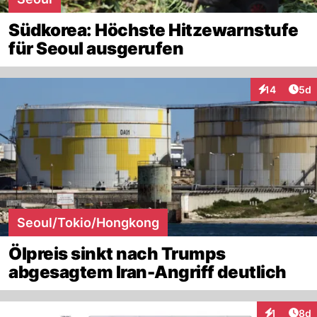
Südkorea: Höchste Hitzewarnstufe
für Seoul ausgerufen
Arti
14
5d
Interaktione
Seoul/Tokio/Hongkong
Ölpreis sinkt nach Trumps
abgesagtem Iran-Angriff deutlich
Arti
1
8d