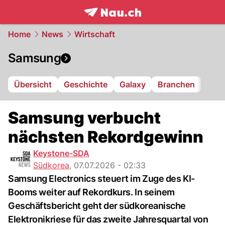
frontpage.
NAU.ch
Home
News
Wirtschaft
Samsung
Übersicht
Geschichte
Galaxy
Branchen
Samsung verbucht
nächsten Rekordgewinn
Keystone-SDA
Südkorea
,
07.07.2026 - 02:33
Samsung Electronics steuert im Zuge des KI-
Booms weiter auf Rekordkurs. In seinem
Geschäftsbericht geht der südkoreanische
Elektronikriese für das zweite Jahresquartal von