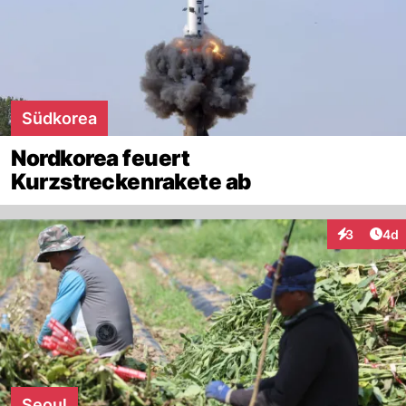
Südkorea
Nordkorea feuert
Kurzstreckenrakete ab
Arti
3
4d
Interaktion
Seoul