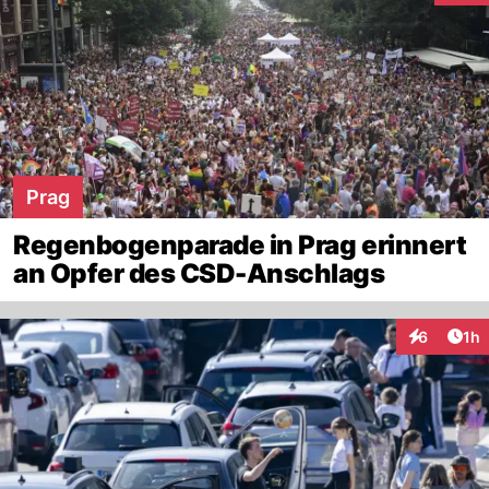
Prag
Regenbogenparade in Prag erinnert
an Opfer des CSD-Anschlags
Art
6
1h
Interaktion