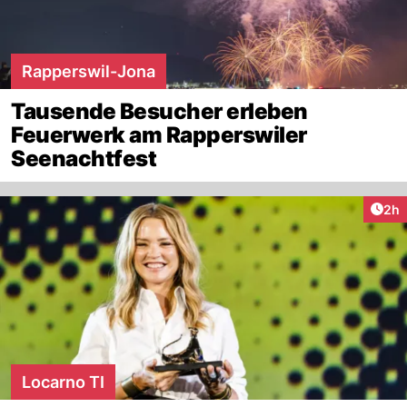
Rapperswil-Jona
Tausende Besucher erleben
Feuerwerk am Rapperswiler
Seenachtfest
Arti
2h
Locarno TI