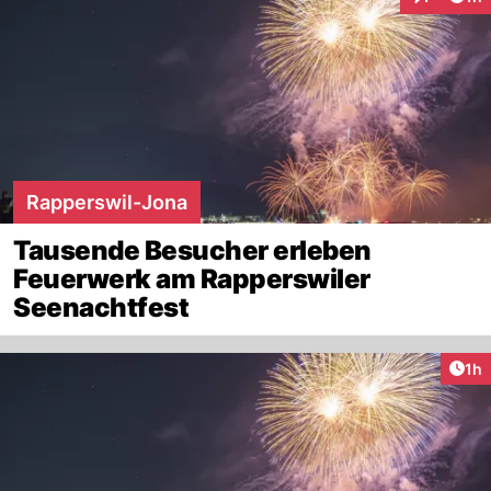
Interaktion
Rapperswil-Jona
Tausende Besucher erleben
Feuerwerk am Rapperswiler
Seenachtfest
Art
1h