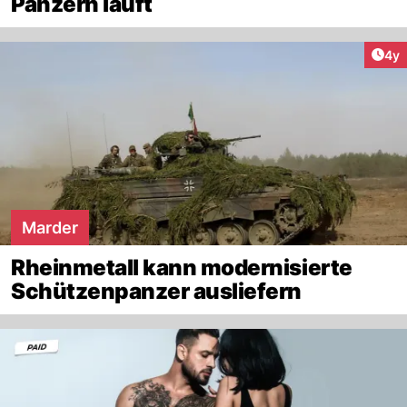
Panzern läuft
Arti
4y
Marder
Rheinmetall kann modernisierte
Schützenpanzer ausliefern