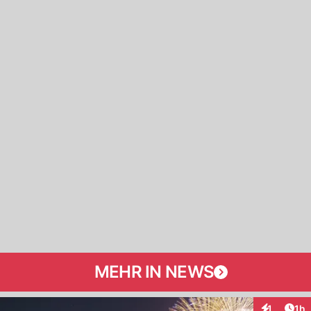
MEHR IN NEWS
Art
1
1h