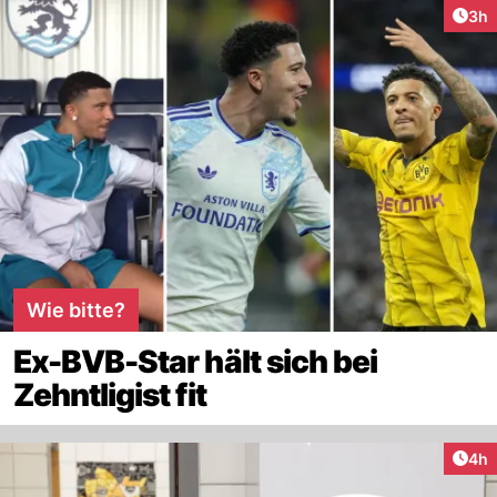
Arti
3h
Wie bitte?
Ex-BVB-Star hält sich bei
Zehntligist fit
Arti
4h