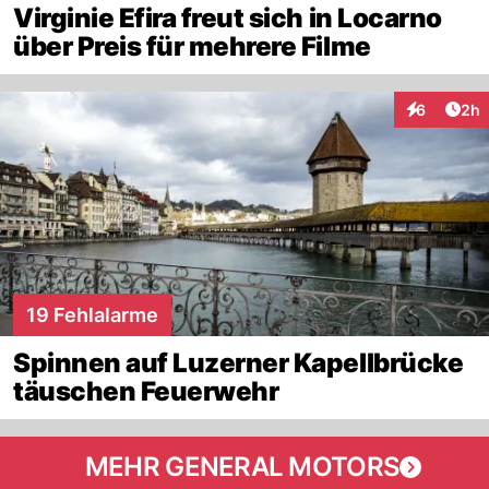
Virginie Efira freut sich in Locarno
über Preis für mehrere Filme
Arti
6
2h
Interaktion
19 Fehlalarme
Spinnen auf Luzerner Kapellbrücke
täuschen Feuerwehr
MEHR GENERAL MOTORS