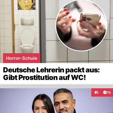
Horror-Schule
Deutsche Lehrerin packt aus:
Gibt Prostitution auf WC!
Arti
5
7h
Interaktion