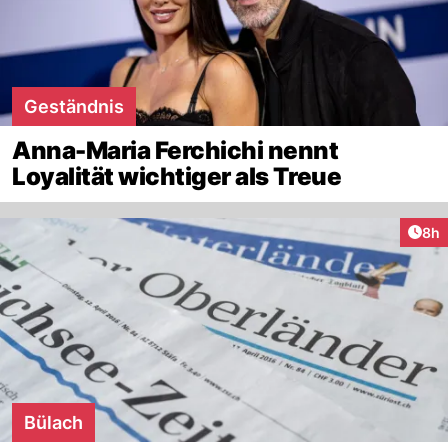
Geständnis
Anna-Maria Ferchichi nennt
Loyalität wichtiger als Treue
Arti
8h
Bülach