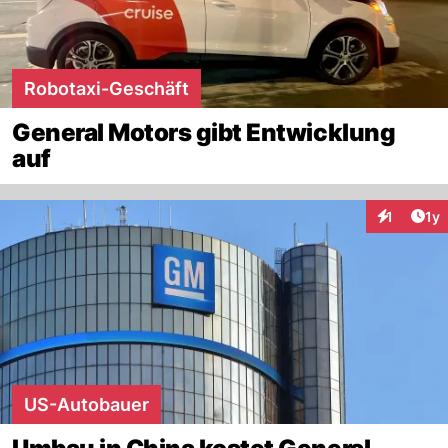
Robotaxi-Geschäft
General Motors gibt Entwicklung
auf
Art
1
1y
Interaktion
US-Autobauer