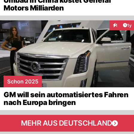
Umbau in China kostet General
Motors Milliarden
Art
1
1y
Interaktion
Schon 2025
GM will sein automatisiertes Fahren
nach Europa bringen
MEHR AUS DEUTSCHLAND