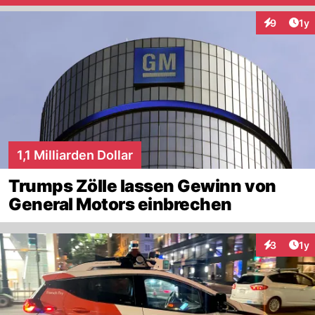
Art
9
1y
Interaktion
1,1 Milliarden Dollar
Trumps Zölle lassen Gewinn von
General Motors einbrechen
Art
3
1y
Interaktion