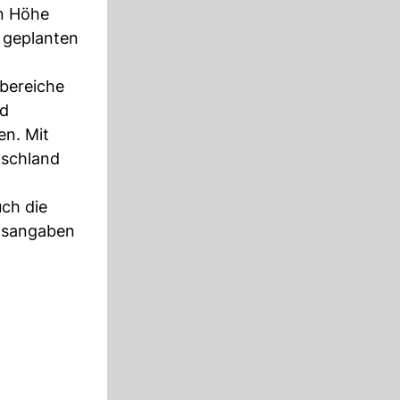
n Höhe
 geplanten
bereiche
nd
en. Mit
tschland
ch die
nsangaben