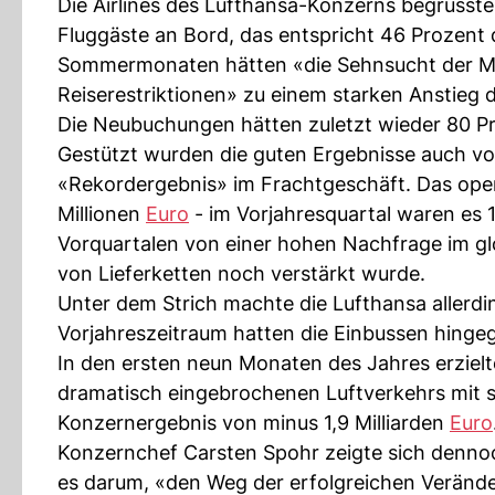
Die Airlines des Lufthansa-Konzerns begrüsst
Fluggäste an Bord, das entspricht 46 Prozent 
Sommermonaten hätten «die Sehnsucht der M
Reiserestriktionen» zu einem starken Anstieg d
Die Neubuchungen hätten zuletzt wieder 80 Pr
Gestützt wurden die guten Ergebnisse auch vo
«Rekordergebnis» im Frachtgeschäft. Das oper
Millionen
Euro
- im Vorjahresquartal waren es 
Vorquartalen von einer hohen Nachfrage im gl
von Lieferketten noch verstärkt wurde.
Unter dem Strich machte die Lufthansa allerdi
Vorjahreszeitraum hatten die Einbussen hingeg
In den ersten neun Monaten des Jahres erzielt
dramatisch eingebrochenen Luftverkehrs mit st
Konzernergebnis von minus 1,9 Milliarden
Euro
Konzernchef Carsten Spohr zeigte sich dennoc
es darum, «den Weg der erfolgreichen Verände