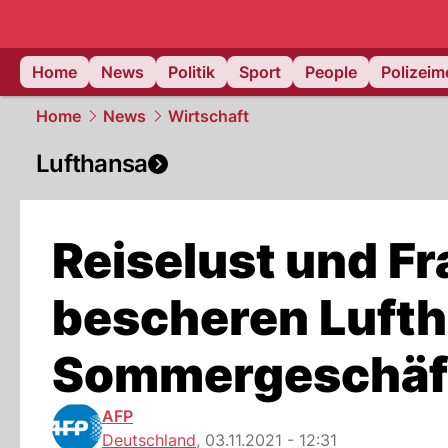
Home
News
Politik
Sport
People
Polizei
Home
News
Wirtschaft
Lufthansa
Reiselust und F
bescheren Lufth
Sommergeschäf
AFP
Deutschland
,
03.11.2021 - 12:31