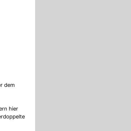
er dem
ern hier
erdoppelte