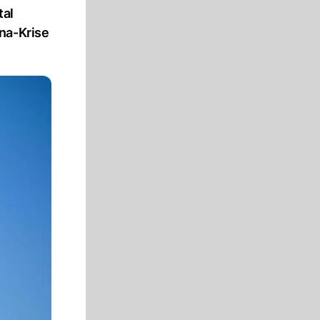
tal
na-Krise