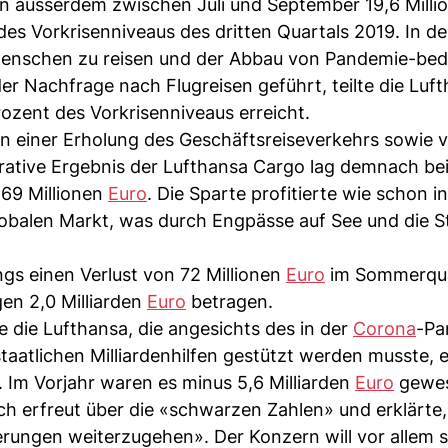
en ausserdem zwischen Juli und September 19,6 Milli
des Vorkrisenniveaus des dritten Quartals 2019. In d
enschen zu reisen und der Abbau von Pandemie-bed
er Nachfrage nach Flugreisen geführt, teilte die Luft
ozent des Vorkrisenniveaus erreicht.
n einer Erholung des Geschäftsreiseverkehrs sowie 
ative Ergebnis der Lufthansa Cargo lag demnach be
169 Millionen
Euro
. Die Sparte profitierte wie schon i
obalen Markt, was durch Engpässe auf See und die 
ngs einen Verlust von 72 Millionen
Euro
im Sommerqua
en 2,0 Milliarden
Euro
betragen.
e die Lufthansa, die angesichts des in der
Corona
-Pa
aatlichen Milliardenhilfen gestützt werden musste, e
. Im Vorjahr waren es minus 5,6 Milliarden
Euro
gewes
h erfreut über die «schwarzen Zahlen» und erklärte
rungen weiterzugehen». Der Konzern will vor allem s