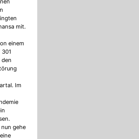
onen
en
ingten
hansa mit.
von einem
i 301
n den
Störung
rtal. Im
ndemie
in
en.
, nun gehe
eine