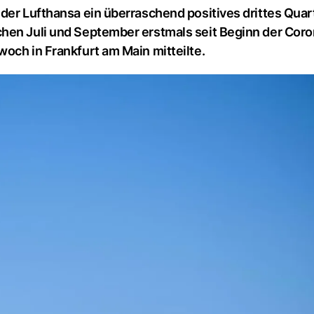
der Lufthansa ein überraschend positives drittes Quar
hen Juli und September erstmals seit Beginn der Coro
och in Frankfurt am Main mitteilte.