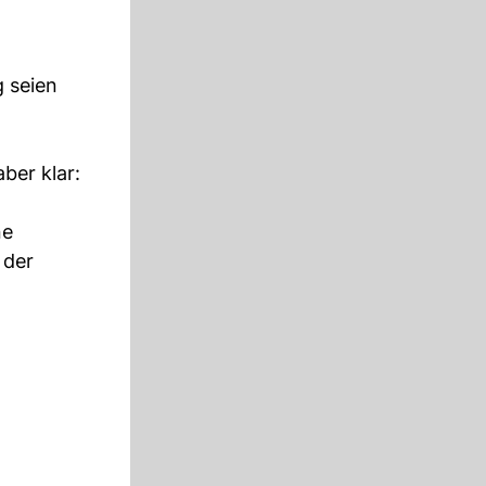
 seien
ber klar:
ne
 der