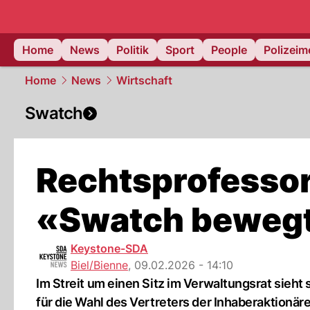
Home
News
Politik
Sport
People
Polizei
Home
News
Wirtschaft
Swatch
Rechtsprofessor
«Swatch bewegt
Keystone-SDA
Biel/Bienne
,
09.02.2026 - 14:10
Im Streit um einen Sitz im Verwaltungsrat sieht
für die Wahl des Vertreters der Inhaberaktionä