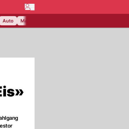
Auto
Matchcenter
Videos
Nau Plus
Lifestyle
Eis»
Wahlgang
vestor