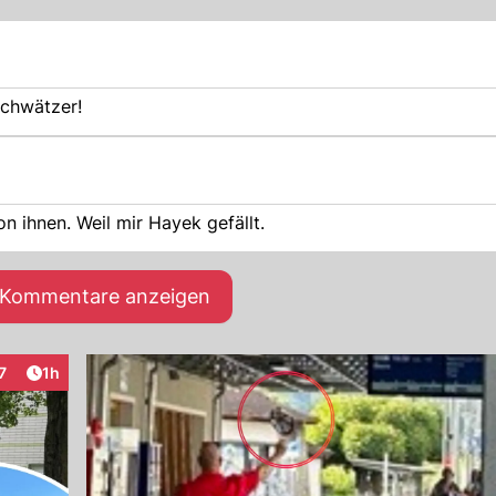
schwätzer!
n ihnen. Weil mir Hayek gefällt.
e Kommentare anzeigen
Artikel veröffentlicht:
7
1h
eraktionen