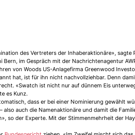
ation des Vertreters der Inhaberaktionäre», sagte P
Uni Bern, im Gespräch mit der Nachrichtenagentur AW
ehren von Woods US-Anlagefirma Greenwood Investor
nnt hat, ist für ihn nicht nachvollziehbar. Denn dami
cht. «Swatch ist nicht nur auf dünnem Eis unterwe
rte es Kunz.
tomatisch, dass er bei einer Nominierung gewählt wü
– also auch die Namenaktionäre und damit die Famili
», so der Experte. Mit der Stimmenmehrheit der Haye
or
Bundesgericht
ziehen. «Im Zweifel mischt sich das