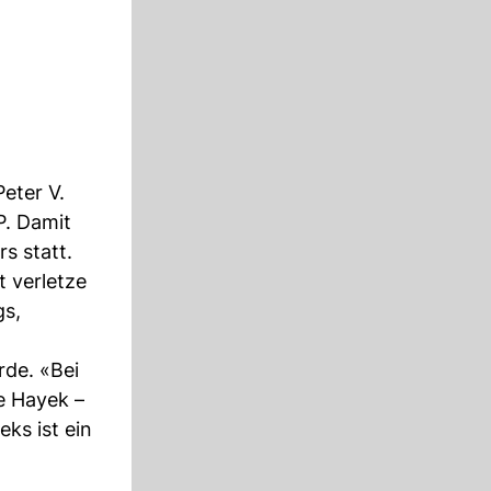
eter V.
P. Damit
s statt.
t verletze
gs,
rde. «Bei
e Hayek –
ks ist ein