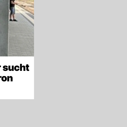
 sucht
ron