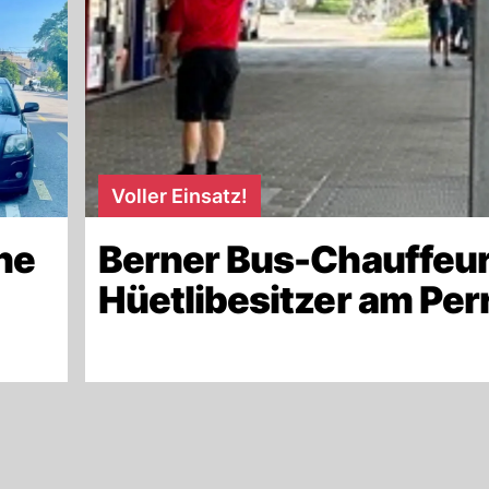
Voller Einsatz!
ne
Berner Bus-Chauffeur
Hüetlibesitzer am Per