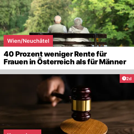
Wien/Neuchâtel
40 Prozent weniger Rente für
Frauen in Österreich als für Männer
Arti
2d