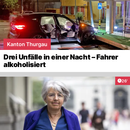
Kanton Thurgau
Drei Unfälle in einer Nacht – Fahrer
alkoholisiert
Arti
26'