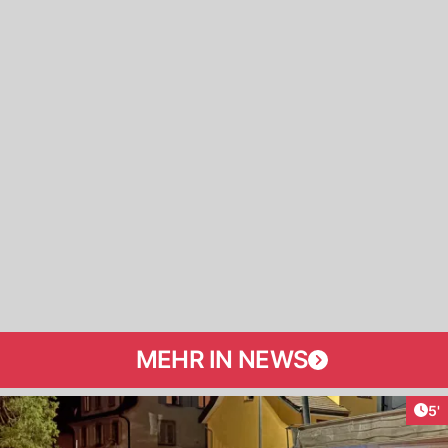
MEHR IN NEWS
Art
5'