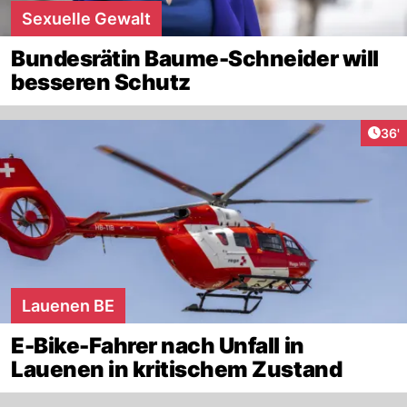
Sexuelle Gewalt
Bundesrätin Baume-Schneider will
besseren Schutz
Arti
36'
Lauenen BE
E-Bike-Fahrer nach Unfall in
Lauenen in kritischem Zustand