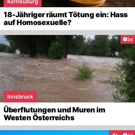
Korneuburg
18-Jähriger räumt Tötung ein: Hass
auf Homosexuelle?
Arti
2d
Innsbruck
Überflutungen und Muren im
Westen Österreichs
Arti