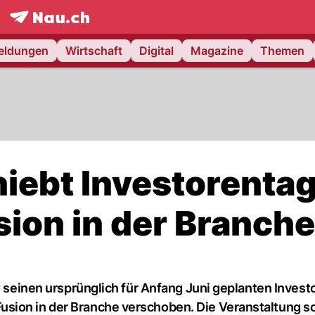
frontpage.
NAU.ch
meldungen
Wirtschaft
Digital
Magazine
Themen
hiebt Investorenta
on in der Branche
at seinen ursprünglich für Anfang Juni geplanten Inves
sion in der Branche verschoben. Die Veranstaltung so