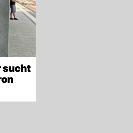
 sucht
ron