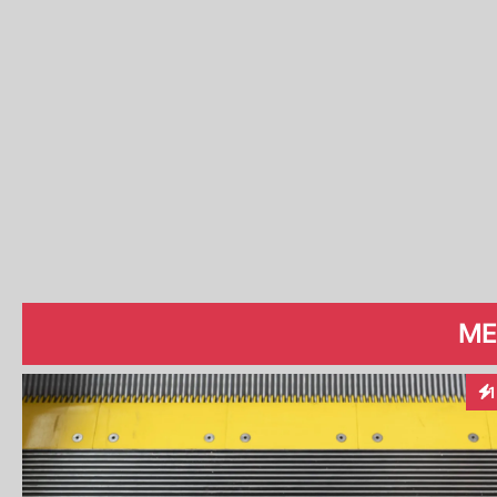
ME
1
In