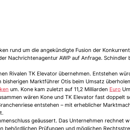
ken rund um die angekündigte Fusion der Konkurren
 der Nachrichtenagentur AWP auf Anfrage. Schindler
chen Rivalen TK Elevator übernehmen. Entstehen wür
en bisherigen Marktführer Otis beim Umsatz überhole
ken
um. Kone kam zuletzt auf 11,2 Milliarden
Euro
Ums
sammen wären Kone und TK Elevator fast doppelt s
Branchenriese entstehen – mit erheblicher Marktmac
t.
sammenschluss geäussert. Das Unternehmen rechnet 
n behördlichen Prüfungen und möglichen Rechtsstrei