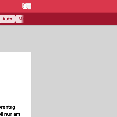
Auto
Matchcenter
Videos
Nau Plus
Lifestyle
g
torentag
ll nun am