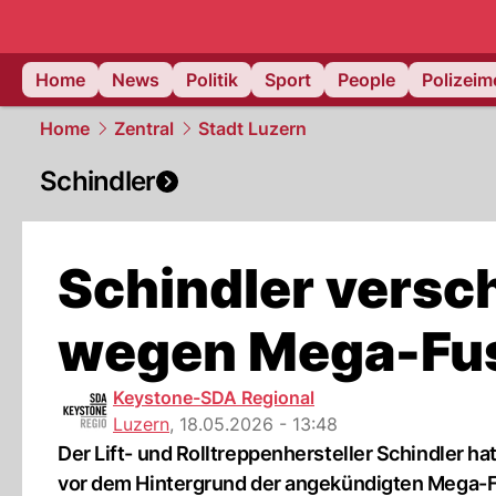
Home
News
Politik
Sport
People
Polizei
Home
Zentral
Stadt Luzern
Schindler
Schindler versc
wegen Mega-Fusi
Keystone-SDA Regional
Luzern
,
18.05.2026 - 13:48
Der Lift- und Rolltreppenhersteller Schindler h
vor dem Hintergrund der angekündigten Mega-Fu