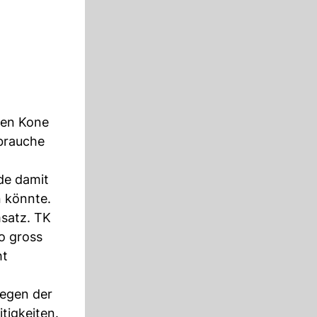
ten Kone
 brauche
de damit
n könnte.
atz. TK
o gross
ht
wegen der
tigkeiten.