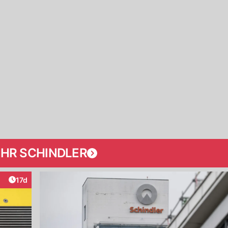
HR SCHINDLER
Artikel veröffentlicht:
17d
teraktionen