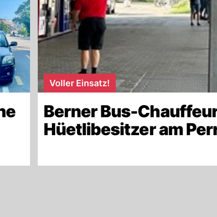
Voller Einsatz!
ne
Berner Bus-Chauffeur
Hüetlibesitzer am Per