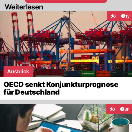
Weiterlesen
Art
6
1y
Interaktion
Ausblick
OECD senkt Konjunkturprognose
für Deutschland
Arti
6
3h
Interaktion