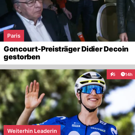
Paris
Goncourt-Preisträger Didier Decoin
gestorben
Artik
5
14h
Interaktione
Weiterhin Leaderin