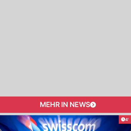
MEHR IN NEWS
Art
4'