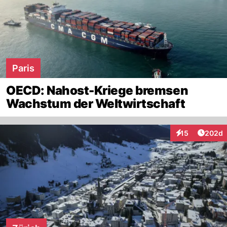
Paris
OECD: Nahost-Kriege bremsen
Wachstum der Weltwirtschaft
Artikel
15
202d
Interaktionen