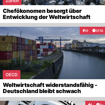
Zürich
Chefökonomen besorgt über
Entwicklung der Weltwirtschaft
Artike
10
317d
Interaktionen
OECD
Weltwirtschaft widerstandsfähig -
Deutschland bleibt schwach
Art
4
1y