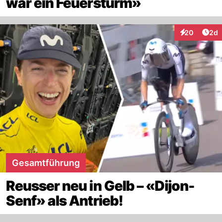
war ein Feuersturm»
Arti
20
2d
Interaktionen
Gesamtführung
Reusser neu in Gelb – «Dijon-
Senf» als Antrieb!