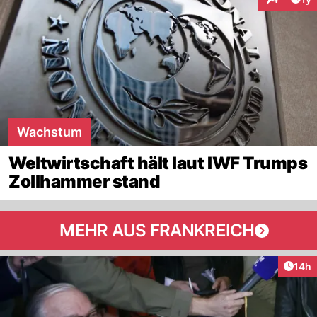
Interaktion
Wachstum
Weltwirtschaft hält laut IWF Trumps
Zollhammer stand
MEHR AUS FRANKREICH
Artik
14h