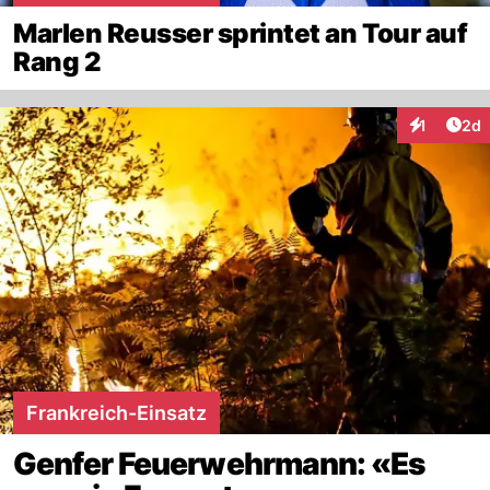
Marlen Reusser sprintet an Tour auf
Rang 2
Arti
1
2d
Interaktion
Frankreich-Einsatz
Genfer Feuerwehrmann: «Es