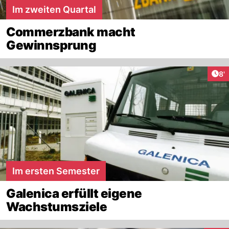
Im zweiten Quartal
Commerzbank macht
Gewinnsprung
Art
8'
Im ersten Semester
Galenica erfüllt eigene
Wachstumsziele