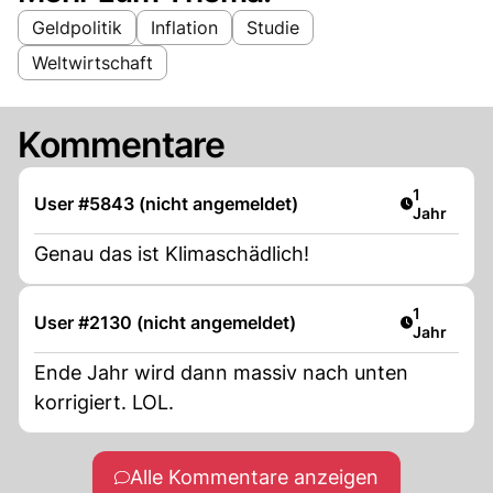
Geldpolitik
Inflation
Studie
Weltwirtschaft
Kommentare
Artikel ver
1
User #5843 (nicht angemeldet)
Jahr
Genau das ist Klimaschädlich!
Artikel ver
1
User #2130 (nicht angemeldet)
Jahr
Ende Jahr wird dann massiv nach unten
korrigiert. LOL.
Alle Kommentare anzeigen