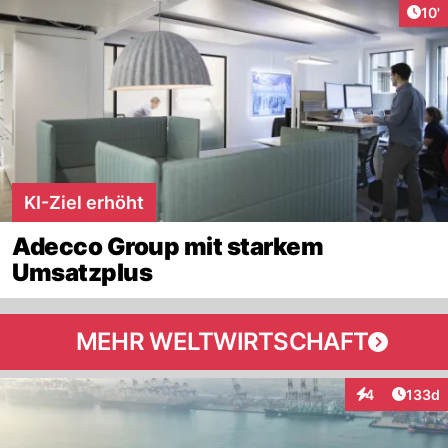
Arti
10'
KI-Ziel erhöht
Adecco Group mit starkem
Umsatzplus
MEHR WELTWIRTSCHAFT
Artike
4
133d
Interaktionen