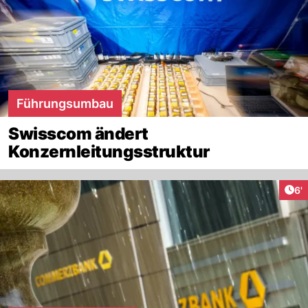
Führungsumbau
Swisscom ändert
Konzernleitungsstruktur
Art
6'