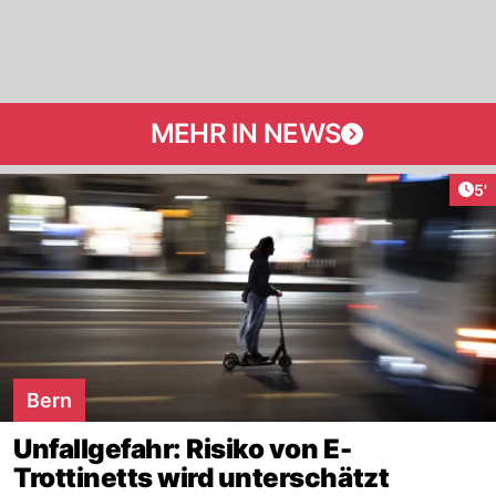
MEHR IN NEWS
Art
5'
Bern
Unfallgefahr: Risiko von E-
Trottinetts wird unterschätzt