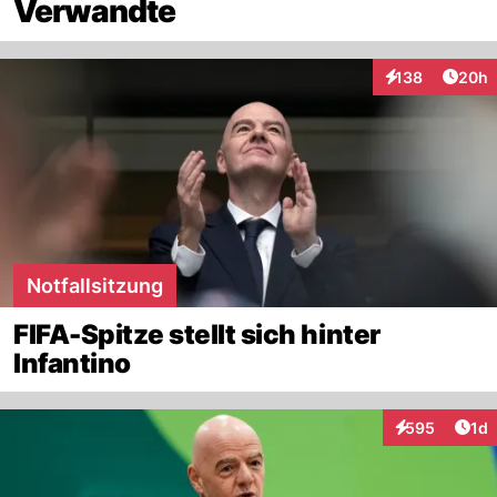
Verwandte
Artik
138
20h
Interaktionen
Notfallsitzung
FIFA-Spitze stellt sich hinter
Infantino
Art
595
1d
Interaktionen