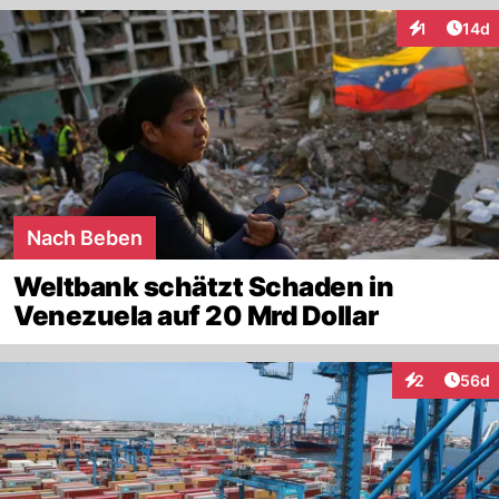
Artik
1
14d
Interaktione
Nach Beben
Weltbank schätzt Schaden in
Venezuela auf 20 Mrd Dollar
Artik
2
56d
Interaktionen