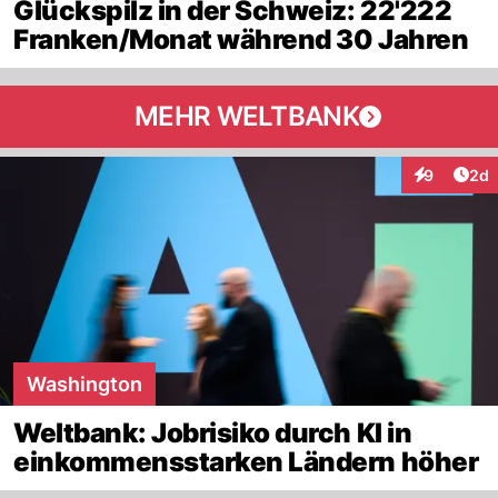
Glückspilz in der Schweiz: 22'222
Franken/Monat während 30 Jahren
MEHR WELTBANK
Arti
9
2d
Interaktion
Washington
Weltbank: Jobrisiko durch KI in
einkommensstarken Ländern höher