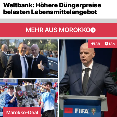
Weltbank: Höhere Düngerpreise
belasten Lebensmittelangebot
MEHR AUS MOROKKO
Artik
138
13h
Interaktionen
Marokko-Deal