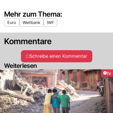
Mehr zum Thema:
Euro
Weltbank
IWF
Kommentare
Schreibe einen Kommentar
Weiterlesen
Arti
2y