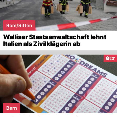
Rom/Sitten
Walliser Staatsanwaltschaft lehnt
Italien als Zivilklägerin ab
Arti
23'
Bern