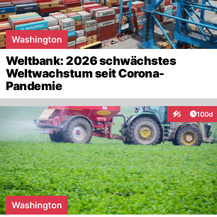
Washington
Weltbank: 2026 schwächstes
Weltwachstum seit Corona-
Pandemie
Artike
5
100d
Interaktionen
Washington