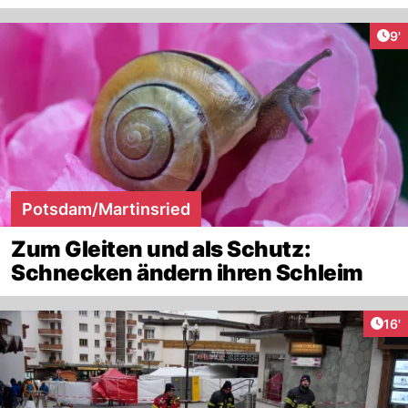
Art
9'
Potsdam/Martinsried
Zum Gleiten und als Schutz:
Schnecken ändern ihren Schleim
Arti
16'