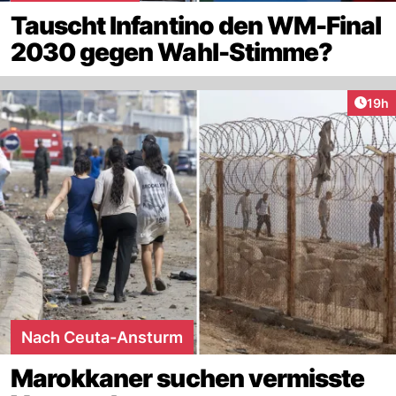
Tauscht Infantino den WM-Final
2030 gegen Wahl-Stimme?
Artik
19h
Nach Ceuta-Ansturm
Marokkaner suchen vermisste