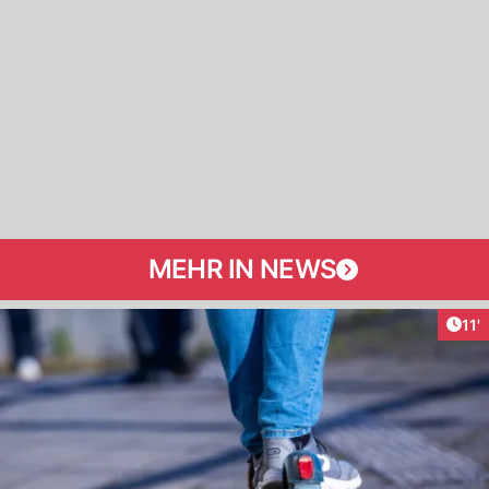
MEHR IN NEWS
Arti
11'