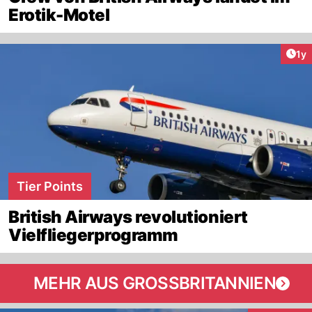
Erotik-Motel
Art
1y
Tier Points
British Airways revolutioniert
Vielfliegerprogramm
MEHR AUS GROSSBRITANNIEN