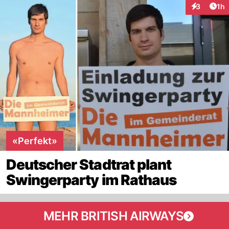
Art
3
1h
Interaktion
«Perfekt»
Deutscher Stadtrat plant
Swingerparty im Rathaus
MEHR BRITISH AIRWAYS