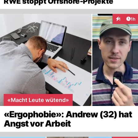
RWE stoppt Offshore-Projekte
Art
1
1h
Interaktion
«Macht Leute wütend»
«Ergophobie»: Andrew (32) hat
Angst vor Arbeit