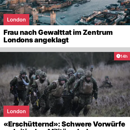
London
Frau nach Gewalttat im Zentrum
Londons angeklagt
Artik
14h
London
«Erschütternd»: Schwere Vorwürfe