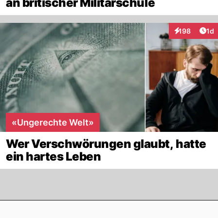
an britischer Militärschule
Art
198
1d
Interaktionen
«Ungerechte Welt»
Wer Verschwörungen glaubt, hatte
ein hartes Leben
Footer