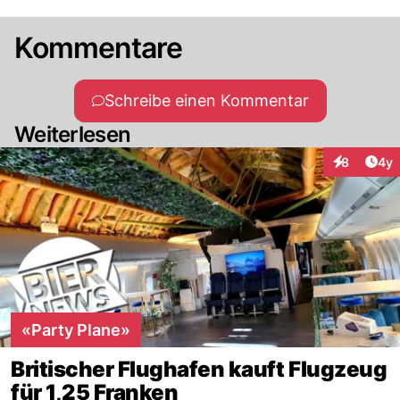
Kommentare
Schreibe einen Kommentar
Weiterlesen
Arti
8
4y
Interaktion
«Party Plane»
Britischer Flughafen kauft Flugzeug
für 1,25 Franken