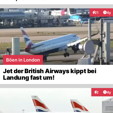
Arti
21
4y
Interaktione
Böen in London
Jet der British Airways kippt bei
Landung fast um!
Arti
2
4y
Interaktion