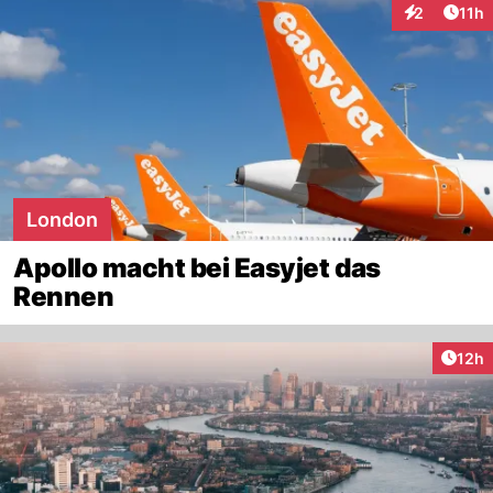
Artik
2
11h
Interaktione
London
Apollo macht bei Easyjet das
Rennen
Artik
12h