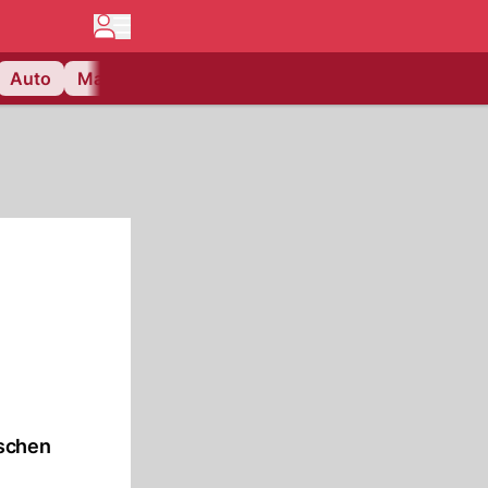
Auto
Matchcenter
Videos
Nau Plus
Lifestyle
ischen