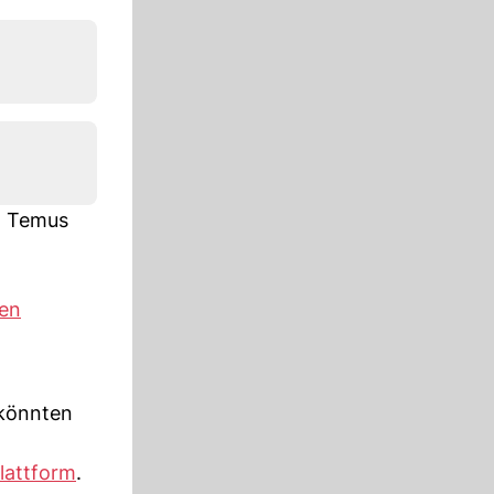
n. Temus
en
 könnten
lattform
.