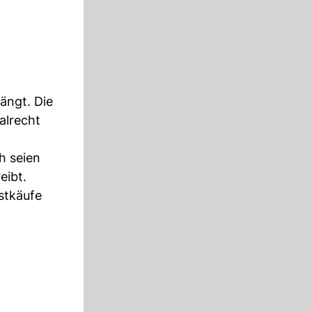
ängt. Die
alrecht
h seien
eibt.
estkäufe