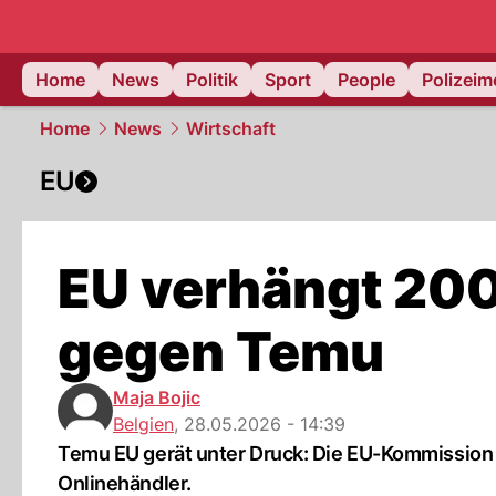
Home
News
Politik
Sport
People
Polizei
Home
News
Wirtschaft
EU
EU verhängt 200
gegen Temu
Maja Bojic
Belgien
,
28.05.2026 - 14:39
Temu EU gerät unter Druck: Die EU-Kommission 
Onlinehändler.